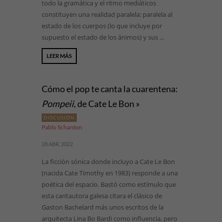
todo la gramática y el ritmo mediáticos
constituyen una realidad paralela: paralela al
estado de los cuerpos (lo que incluye por
supuesto el estado de los ánimos) y sus ...
LEER MÁS
Cómo el pop te canta la cuarentena:
Pompeii
, de Cate Le Bon »
DISCUSIÓN
Pablo Schanton
28 ABR, 2022
La ficción sónica donde incluyo a Cate Le Bon
(nacida Cate Timothy en 1983) responde a una
poética del espacio. Bastó como estímulo que
esta cantautora galesa citara el clásico de
Gaston Bachelard más unos escritos de la
arquitecta Lina Bo Bardi como influencia, pero