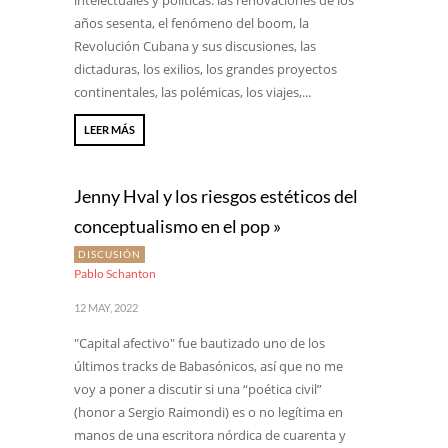
intelectuales y políticas: las renovaciones de los
años sesenta, el fenómeno del boom, la
Revolución Cubana y sus discusiones, las
dictaduras, los exilios, los grandes proyectos
continentales, las polémicas, los viajes,...
LEER MÁS
Jenny Hval y los riesgos estéticos del
conceptualismo en el pop »
DISCUSIÓN
Pablo Schanton
12 MAY, 2022
"Capital afectivo" fue bautizado uno de los
últimos tracks de Babasónicos, así que no me
voy a poner a discutir si una “poética civil”
(honor a Sergio Raimondi) es o no legítima en
manos de una escritora nórdica de cuarenta y