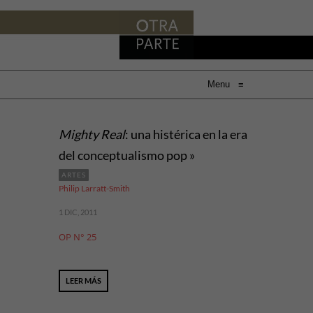
Menu
≡
Mighty Real
: una histérica en la era
del conceptualismo pop »
ARTES
Philip Larratt-Smith
1 DIC, 2011
OP N° 25
LEER MÁS