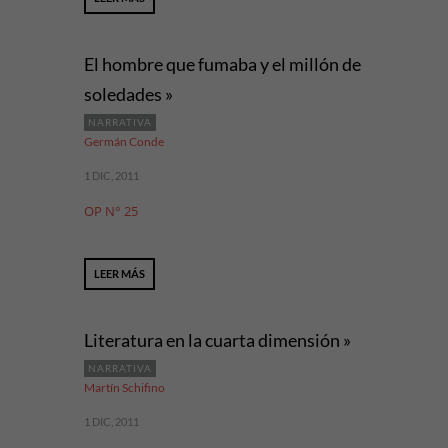
El hombre que fumaba y el millón de
soledades »
NARRATIVA
Germán Conde
1 DIC, 2011
OP N° 25
LEER MÁS
Literatura en la cuarta dimensión »
NARRATIVA
Martín Schifino
1 DIC, 2011