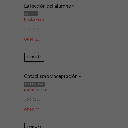
La lección del alumno »
POESÍA
Nicolás Vilela
1 DIC, 2011
OP N° 25
LEER MÁS
Cataclismo y aceptación »
NARRATIVA
Marcelo Cohen
1 DIC, 2011
OP N° 25
LEER MÁS