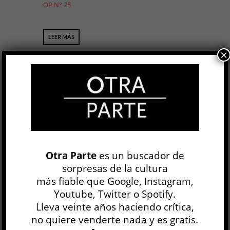
OP N° 25
LEER MÁS
×
Huérfanos »
NARRATIVA
Graciela Speranza
1 DIC, 2011
OP N° 25
Otra Parte
es un buscador de
LEER MÁS
sorpresas de la cultura
más fiable que Google, Instagram,
Youtube, Twitter o Spotify.
Lleva veinte años haciendo crítica,
1
2
no quiere venderte nada y es gratis.