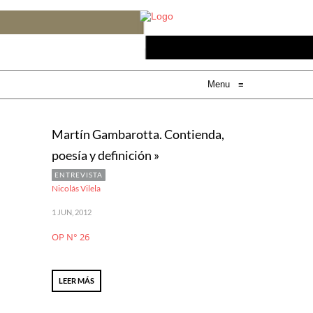
Menu
≡
Martín Gambarotta. Contienda,
poesía y definición »
ENTREVISTA
Nicolás Vilela
1 JUN, 2012
OP N° 26
LEER MÁS