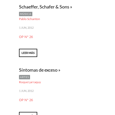
Schaeffer, Schafer & Sons »
MÚSICA
Pablo Schanton
1 JUN, 2012
OP N° 26
LEER MÁS
Síntomas de exceso »
ARTES
Roque Larraquy
1 JUN, 2012
OP N° 26