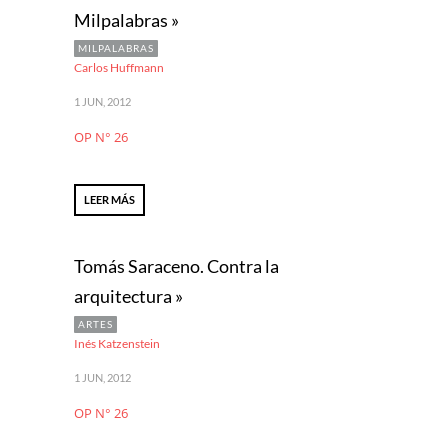
Milpalabras »
MILPALABRAS
Carlos Huffmann
1 JUN, 2012
OP N° 26
LEER MÁS
Tomás Saraceno. Contra la
arquitectura »
ARTES
Inés Katzenstein
1 JUN, 2012
OP N° 26