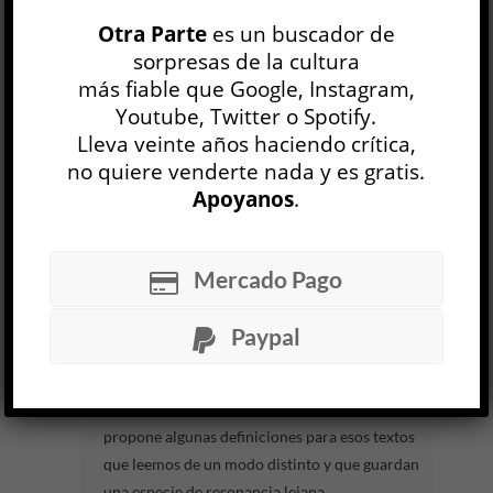
Maricel Álvarez nos recibe sentada, sobre una
Otra Parte
es un buscador de
tarima delgada y rectangular, acompañada de
sorpresas de la cultura
cuatro muñecas idénticas a ella
más fiable que Google, Instagram,
misma, presentándose como Jérôme Bel,
Youtube, Twitter o Spotify.
coreógrafo francés. Se trata de las
Lleva veinte años haciendo crítica,
primeras líneas de la performance...
no quiere venderte nada y es gratis.
Apoyanos
.
LEER MÁS
Dido y Eneas. Una ópera de emergencia
Mercado Pago
Henry Purcell / Ópera Periférica
TEATRO
Paypal
Gustavo Toba
14 MAY
En Por qué leer los clásicos, Ítalo Calvino
propone algunas definiciones para esos textos
que leemos de un modo distinto y que guardan
una especie de resonancia lejana...