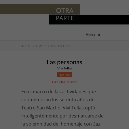
Menu
≡
INICIO
»
TEATRO
»
LAS PERSONAS
Las personas
Vivi Tellas
TEATRO
Daniela Berlante
En el marco de las actividades que
conmemoran los setenta años del
Teatro San Martín, Vivi Tellas optó
inteligentemente por desmarcarse de
la solemnidad del homenaje con
Las