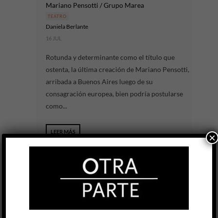
Mariano Pensotti / Grupo Marea
TEATRO
Daniela Berlante
16 JUL
Rotunda y determinante como el título que
ostenta, la última creación de Mariano Pensotti,
arribada a Buenos Aires luego de su
consagración europea, bien podría postularse
como...
LEER MÁS
×
Yo y este misterio aquí estamos (pequeña
suite de mí misma)
Maricel Álvarez
TEATRO
María Fernanda Pinta
28 MAY