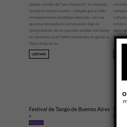
amplio mundo del “jazz moderno”, su material
colombi
Donde el mundo ocurre —editado por el sello
composi
norteamericano Ears&Eyes Records— es una
cultura
apuesta renovada en composición bajo la
conejos 
interpretación de un quinteto estelar: Inti Sabev
disco de
en clarinetes, Juan Pablo Hernández en guitarra,
(título
Diana Arias en co...
consider
LEER MÁS
LEER 
O
m
Festival de Tango de Buenos Aires
El añ
»
ESPECI
MÚSICA
31 DIC, 2