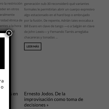
ro la restricción
generación sub-30 reconsideró qué variantes
eder en otros
formales le permitirían abrir un cuerpo expresivo
neralmente
algo estacionado en el hard bop o embrujado
sidad étnica de
por la fusión. De repente, Adrián Iaies evocaba a
entes a la hora
Bill Evans en clave de tango —o a Salgán en clave
se toma el
de John Lewis— y Fernando Tarrés arreglaba
×
chacareras y tonadas ...
LEER MÁS
ra
 o
 Jodos en
Ernesto Jodos. De la
»
improvisación como toma de
decisiones »