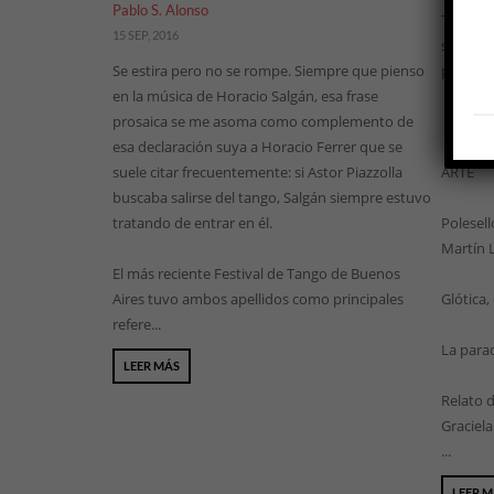
Pablo S. Alonso
También 
15 SEP, 2016
selecció
Se estira pero no se rompe. Siempre que pienso
publicad
en la música de Horacio Salgán, esa frase
prosaica se me asoma como complemento de
esa declaración suya a Horacio Ferrer que se
suele citar frecuentemente: si Astor Piazzolla
ARTE
buscaba salirse del tango, Salgán siempre estuvo
tratando de entrar en él.
Polesell
Martín 
El más reciente Festival de Tango de Buenos
Aires tuvo ambos apellidos como principales
Glótica,
refere...
La parad
LEER MÁS
Relato d
Graciel
...
LEER 