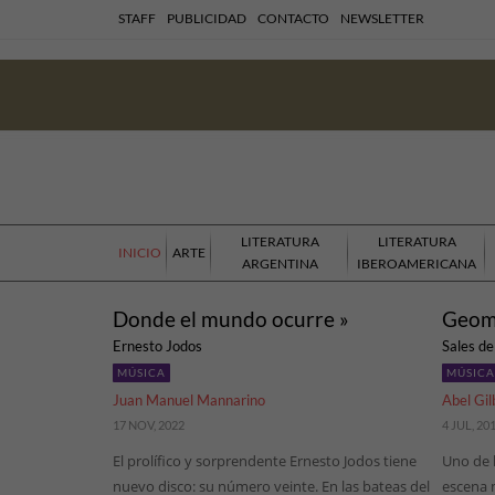
STAFF
PUBLICIDAD
CONTACTO
NEWSLETTER
LITERATURA
LITERATURA
INICIO
ARTE
ARGENTINA
IBEROAMERICANA
Donde el mundo ocurre »
Geome
Ernesto Jodos
Sales d
MÚSICA
MÚSICA
Juan Manuel Mannarino
Abel Gil
17 NOV, 2022
4 JUL, 20
El prolífico y sorprendente Ernesto Jodos tiene
Uno de l
nuevo disco: su número veinte. En las bateas del
escena m