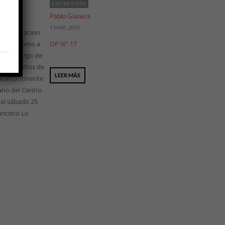
ENTREVISTA
Pablo Gianera
1 MAR, 2009
 Taborn, acaso
ríticos como a
OP N° 17
o a lo largo de
s conciertos de
LEER MÁS
—e incontinente
ano del Centro
del sábado 25
ancisco Lo