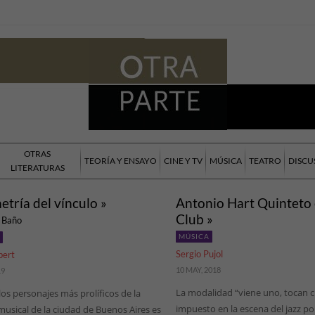
OTRAS
TEORÍA Y ENSAYO
CINE Y TV
MÚSICA
TEATRO
DISCU
LITERATURAS
tría del vínculo »
Antonio Hart Quinteto
Club »
e Baño
MÚSICA
Sergio Pujol
bert
10 MAY, 2018
19
La modalidad “viene uno, tocan c
os personajes más prolíficos de la
impuesto en la escena del jazz po
usical de la ciudad de Buenos Aires es