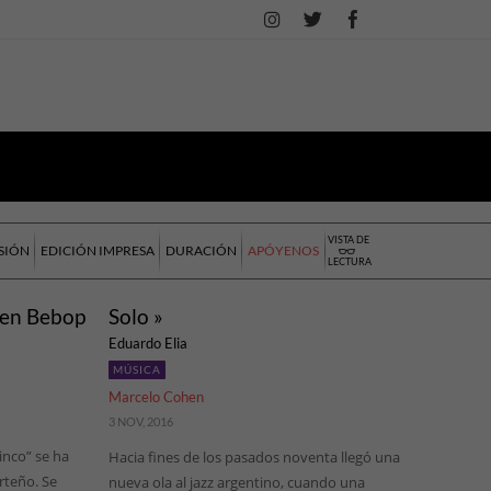
VISTA DE
SIÓN
EDICIÓN IMPRESA
DURACIÓN
APÓYENOS
LECTURA
 en Bebop
Solo »
Eduardo Elia
MÚSICA
Marcelo Cohen
3 NOV, 2016
inco” se ha
Hacia fines de los pasados noventa llegó una
rteño. Se
nueva ola al jazz argentino, cuando una