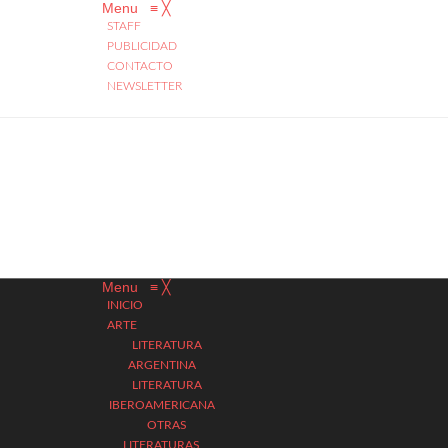
Menu
≡
╳
STAFF
PUBLICIDAD
CONTACTO
NEWSLETTER
Menu
≡
╳
INICIO
ARTE
LITERATURA
ARGENTINA
LITERATURA
IBEROAMERICANA
OTRAS
LITERATURAS