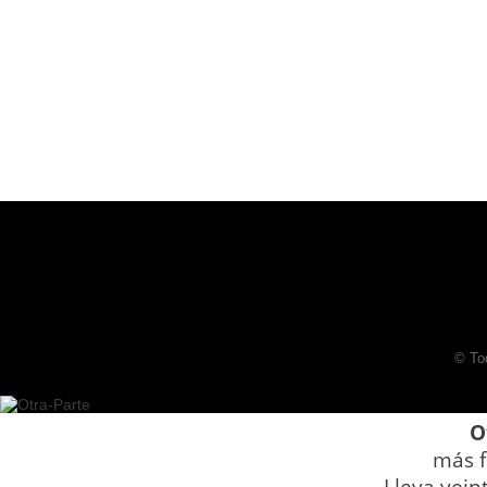
© To
O
más f
Lleva vein