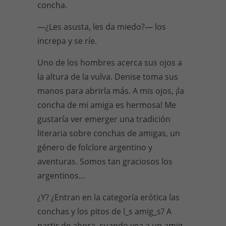
concha.
—¿Les asusta, les da miedo?— los
increpa y se ríe.
Uno de los hombres acerca sus ojos a
la altura de la vulva. Denise toma sus
manos para abrirla más. A mis ojos, ¡la
concha de mi amiga es hermosa! Me
gustaría ver emerger una tradición
literaria sobre conchas de amigas, un
género de folclore argentino y
aventuras. Somos tan graciosos los
argentinos…
¿Y? ¿Entran en la categoría erótica las
conchas y los pitos de l_s amig_s? A
partir de ahora, cuando vea a un amig_,