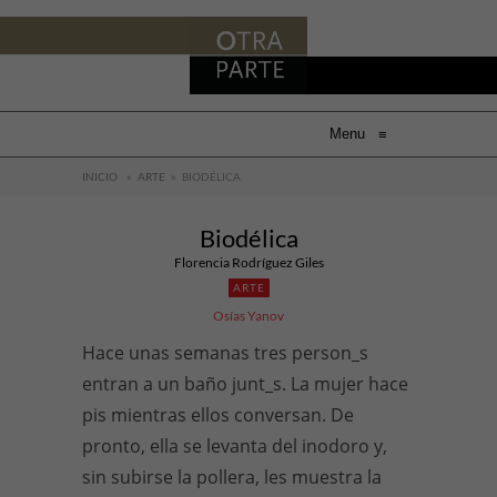
Menu
≡
INICIO
»
ARTE
»
BIODÉLICA
Biodélica
Florencia Rodríguez Giles
ARTE
Osías Yanov
Hace unas semanas tres person_s
entran a un baño junt_s. La mujer hace
pis mientras ellos conversan. De
pronto, ella se levanta del inodoro y,
sin subirse la pollera, les muestra la