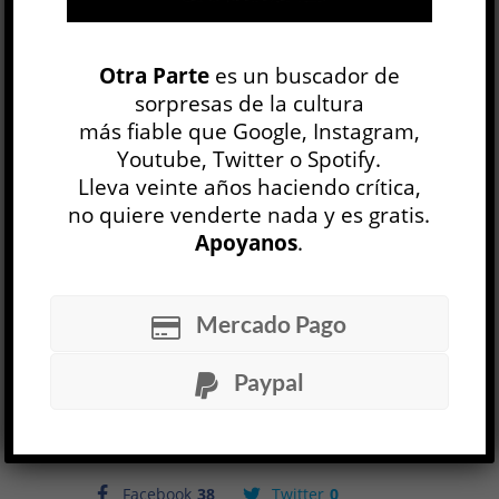
Florencia Rodríguez Giles,
Biodélica
,
Galería Ruth Benzacar, Buenos Aires, 26
Otra Parte
es un buscador de
sorpresas de la cultura
de septiembre – 3 de noviembre de
más fiable que Google, Instagram,
2018.
Youtube, Twitter o Spotify.
Lleva veinte años haciendo crítica,
no quiere venderte nada y es gratis.
Ver nota relacionada (1)
Apoyanos
.
Mercado Pago
Paypal
30 OCT, 2018
Facebook
38
Twitter
0