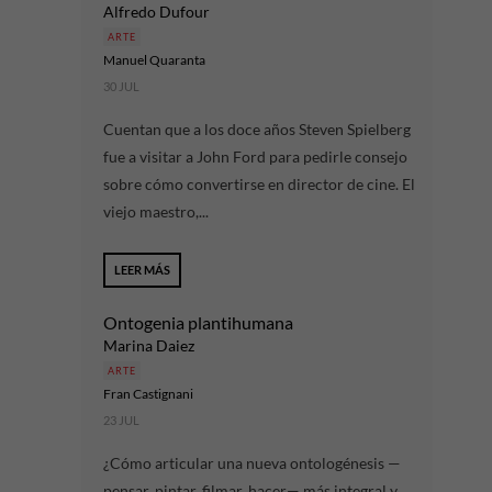
Alfredo Dufour
ARTE
Manuel Quaranta
30 JUL
Cuentan que a los doce años Steven Spielberg
fue a visitar a John Ford para pedirle consejo
sobre cómo convertirse en director de cine. El
viejo maestro,...
LEER MÁS
Ontogenia plantihumana
Marina Daiez
ARTE
Fran Castignani
23 JUL
¿Cómo articular una nueva ontologénesis —
pensar, pintar, filmar, hacer— más integral y