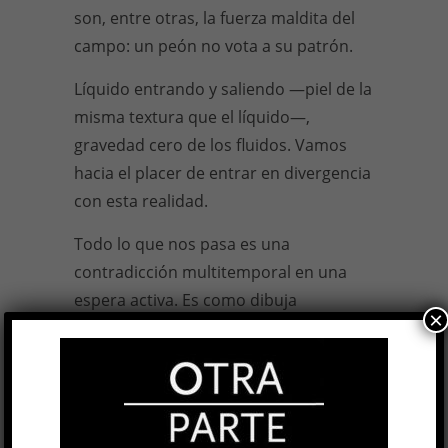
son, entre otras, la fuerza maldita del
campo: un peón no vota a su patrón.
Líquido entrando y saliendo —piel de la
misma textura que el líquido—,
gravedad cero de los fluidos. Vamos
hacia el placer de entrar en divergencia
con esta realidad.
Todo lo que nos pasa es una
contradicción multitemporal en una
espera activa. Es como dibuja
×
Rodríguez Giles y como canta Mercedes
Sosa:
cambia, todo cambia
.