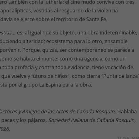
pero también con la luthería; el cine mudo convive con tres
apocalípticas, vestidas al resguardo de la violencia
avía se ejerce sobre el territorio de Santa Fe.
estias…
es, al igual que su objeto, una obra indeterminable,
duciendo alteridad; ecosistema para lo otro, ensamble
 porvenir. Porque, quizás, ser contemporáneo se parece a
a como se habita el monte: como una agencia, como un
 toda profecía y contra toda evidencia, tiene vocación de
a que vuelve y futuro de niños”, como cierra “Punta de lanza”
ta por el grupo La Espina para la obra.
actores y Amigos de las Artes de Cañada Rosquín,
Hablaba
s peces y los pájaros
, Sociedad Italiana de Cañada Rosquín,
2026.
11 JUN, 202