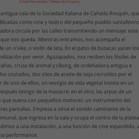
Cintia Hernández / Mateo de Urquiza
 antigua sala de la Sociedad Italiana de Cañada Rosquín, qu
décadas como cine y teatro del pequeño pueblo santafesino
adora circula por las calles transmitiendo un mensaje: este
io que nos queda. Mientras entramos, nos acompaña el
de un
n’vike
, o violín de lata. En el patio de butacas yacen lo
vilización por venir. Agazapados, nos reciben los fósiles de
rañas, cruza de animal y cíborg, de ordeñadora antigua e
 los costados, dos silos de aceite de soja corroídos por el
or de uno de ellos, un vestigio de vida vegetal insiste en un
después testigo de la masacre; en el otro, las arpas de un
 que suena con pequeños motores: un instrumento del
 tres pantallas. Empieza a oírse el sonido caminante de la
munal, que ingresa en la sala y ocupa el centro de la platea
imos a una instalación, a una función de cine expandido, 
una performance.