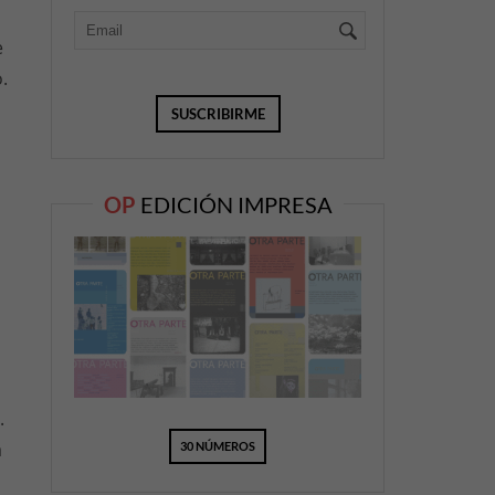
e
.
s
OP
EDICIÓN IMPRESA
.
a
30 NÚMEROS