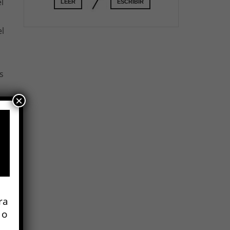
l
LEER
ESCRIBIR
el
s
×
in
ra
 o