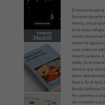
El monte invade la
funcionó durante 
Afuera, una propal
es el único refug
sonido fantasmal 
restos de alguna ci
unas criaturas ext
insecto jurásico. A
óxido. En el interi
terrario que será 
piano abandonado
futuro. En el foro,
Banda Sinfónica Co
No sabemos si acud
un concierto o a 