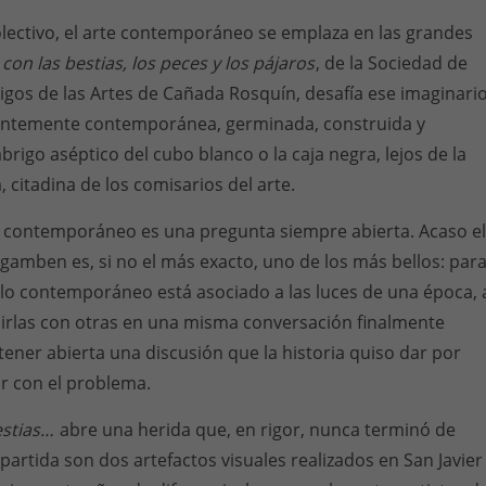
olectivo, el arte contemporáneo se emplaza en las grandes
con las bestias, los peces y los pájaros
, de la Sociedad de
gos de las Artes de Cañada Rosquín, desafía ese imaginario
entemente contemporánea, germinada, construida y
abrigo aséptico del cubo blanco o la caja negra, lejos de la
 citadina de los comisarios del arte.
o contemporáneo es una pregunta siempre abierta. Acaso el
amben es, si no el más exacto, uno de los más bellos: par
no, lo contemporáneo está asociado a las luces de una época, 
irlas con otras en una misma conversación finalmente
ener abierta una discusión que la historia quiso dar por
ir con el problema.
estias…
abre una herida que, en rigor, nunca terminó de
partida son dos artefactos visuales realizados en San Javier