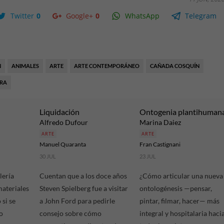
Twitter
0
Google+
0
WhatsApp
Telegram
N
ANIMALES
ARTE
ARTE CONTEMPORÁNEO
CAÑADA COSQUÍN
RA
Liquidación
Ontogenia plantihuman
Alfredo Dufour
Marina Daiez
ARTE
ARTE
Manuel Quaranta
Fran Castignani
30 JUL
23 JUL
lería
Cuentan que a los doce años
¿Cómo articular una nueva
materiales
Steven Spielberg fue a visitar
ontologénesis —pensar,
si se
a John Ford para pedirle
pintar, filmar, hacer— más
o
consejo sobre cómo
integral y hospitalaria haci