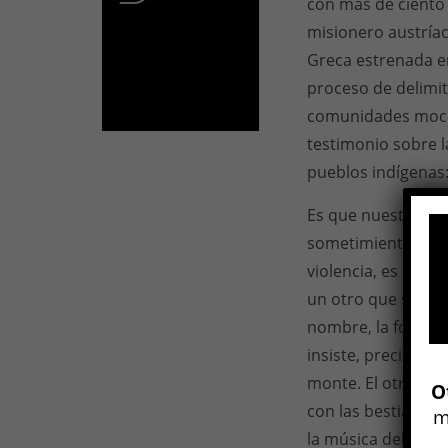
con más de ciento 
misionero austríac
Greca estrenada e
proceso de delimita
comunidades mocov
testimonio sobre l
pueblos indígenas: 
Es que nuestro ter
sometimiento soste
violencia, es la a
un otro que se nos
nombre, la forma 
insiste, precisame
monte. El otro se 
O
con las bestias, co
m
la música del mont