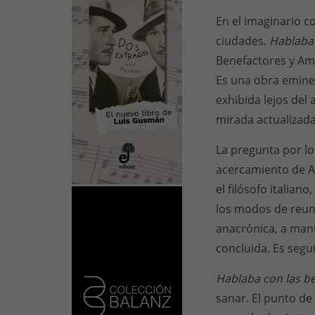
En el imaginario c
ciudades.
Hablaba 
Benefactores y Ami
Es una obra emin
exhibida lejos del 
mirada actualizada,
La pregunta por l
acercamiento de Ag
el filósofo italia
los modos de reun
anacrónica, a mant
concluida. Es segu
Hablaba con las b
sanar. El punto de 