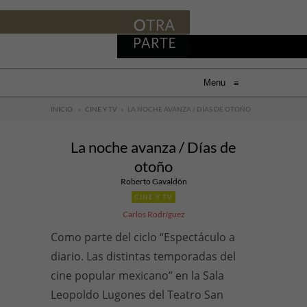
Menu
≡
INICIO
»
CINE Y TV
»
LA NOCHE AVANZA / DÍAS DE OTOÑO
La noche avanza / Días de
otoño
Roberto Gavaldón
CINE Y TV
Carlos Rodríguez
Como parte del ciclo “Espectáculo a
diario. Las distintas temporadas del
cine popular mexicano” en la Sala
Leopoldo Lugones del Teatro San