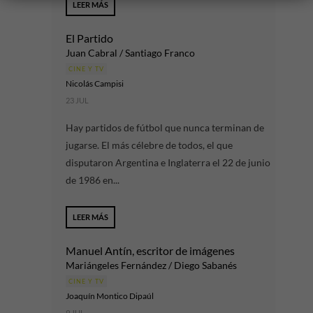
LEER MÁS
El Partido
Juan Cabral / Santiago Franco
CINE Y TV
Nicolás Campisi
23 JUL
Hay partidos de fútbol que nunca terminan de
jugarse. El más célebre de todos, el que
disputaron Argentina e Inglaterra el 22 de junio
de 1986 en...
LEER MÁS
Manuel Antín, escritor de imágenes
Mariángeles Fernández / Diego Sabanés
CINE Y TV
Joaquín Montico Dipaúl
9 JUL