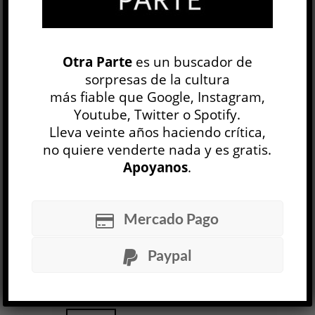
Google+
0
Email
0
Telegram
WhatsApp
Otra Parte
es un buscador de
ETIQUETAS
sorpresas de la cultura
CINE
CINE MEXICANO
más fiable que Google, Instagram,
PELÍCULA
Youtube, Twitter o Spotify.
Lleva veinte años haciendo crítica,
LS83
no quiere venderte nada y es gratis.
Herman Szwarcbart
Apoyanos
.
CINE Y TV
Patricio Pina
6 AGO
Mercado Pago
¿Puede una voz en off modificar el destino de un
documental? En Dahomey (2024), el gran film de
Paypal
Mati Diop, el rey Ghezo nos habla desde las
profundidades de...