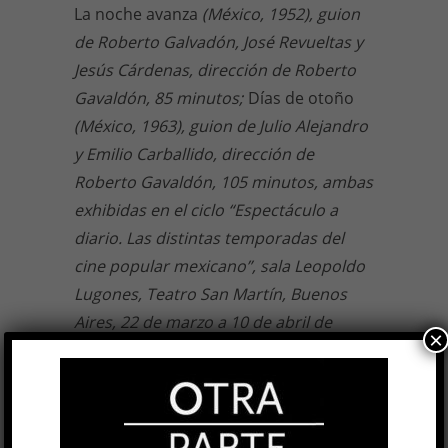
La noche avanza
(México, 1952), guion
de Roberto Galvadón, José Revueltas y
Jesús Cárdenas, dirección de Roberto
Gavaldón, 85 minutos;
Días de otoño
(México, 1963), guion de Julio Alejandro
y Emilio Carballido, dirección de
Roberto Gavaldón, 105 minutos, ambas
exhibidas en el ciclo “Espectáculo a
diario. Las distintas temporadas del
cine popular mexicano”, sala Leopoldo
Lugones, Teatro San Martín, Buenos
Aires, 22 de marzo a 10 de abril de
×
2024.
11 ABR, 2024
Facebook
0
Twitter
0