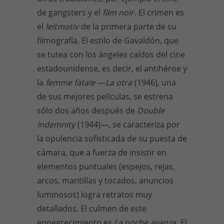
de gangsters y el
film noir
. El crimen es
el
leitmotiv
de la primera parte de su
filmografía. El estilo de Gavaldón, que
se tutea con los ángeles caídos del cine
estadounidense, es decir, el antihéroe y
la
femme fatale
—
La otra
(1946), una
de sus mejores películas, se estrena
sólo dos años después de
Double
Indemnity
(1944)—, se caracteriza por
la opulencia sofisticada de su puesta de
cámara, que a fuerza de insistir en
elementos puntuales (espejos, rejas,
arcos, mantillas y tocados, anuncios
luminosos) logra retratos muy
detallados. El culmen de este
ennegrecimiento es
La noche avanza
. El