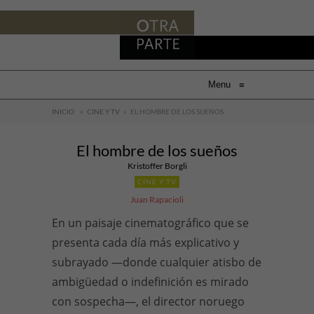
Menu
≡
INICIO
»
CINE Y TV
»
EL HOMBRE DE LOS SUEÑOS
El hombre de los sueños
Kristoffer Borgli
CINE Y TV
Juan Rapacioli
En un paisaje cinematográfico que se
presenta cada día más explicativo y
subrayado —donde cualquier atisbo de
ambigüedad o indefinición es mirado
con sospecha—, el director noruego