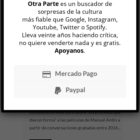
Otra Parte
es un buscador de
Hay partidos de fútbol que nunca terminan de
sorpresas de la cultura
jugarse. El más célebre de todos, el que
más fiable que Google, Instagram,
disputaron Argentina e Inglaterra el 22 de junio
Youtube, Twitter o Spotify.
de 1986 en...
Lleva veinte años haciendo crítica,
no quiere venderte nada y es gratis.
Apoyanos
.
LEER MÁS
Manuel Antín, escritor de imágenes
Mariángeles Fernández / Diego Sabanés
Mercado Pago
CINE Y TV
Joaquín Montico Dipaúl
Paypal
9 JUL
Mariángeles Fernández y Diego Sabanés
compusieron este libro sobre “los procesos que
dieron forma” a las películas de Manuel Antín a
partir de conversaciones grabadas entre 2016...