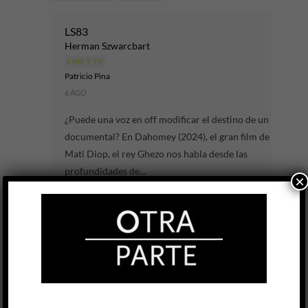
LS83
Herman Szwarcbart
CINE Y TV
Patricio Pina
6 AGO
¿Puede una voz en off modificar el destino de un
documental? En Dahomey (2024), el gran film de
Mati Diop, el rey Ghezo nos habla desde las
profundidades de...
×
LEER MÁS
El Partido
Juan Cabral / Santiago Franco
CINE Y TV
Nicolás Campisi
23 JUL