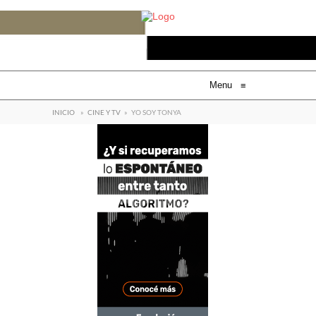
Menu
≡
INICIO
»
CINE Y TV
»
YO SOY TONYA