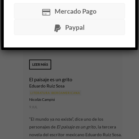
Zyanya Dóniz Ibáñez
Mercado Pago
23 JUL
En
El ejército ciego
, la novela más reciente del
Paypal
mexicano David Toscana y ganadora del Premio
Alfaguara de Novela 2026, los hechos importan
menos que las historias...
LEER MÁS
El paisaje es un grito
Eduardo Ruiz Sosa
LITERATURA IBEROAMERICANA
Nicolás Campisi
9 JUL
“El mundo ya no existe”, dice uno de los
personajes de
El paisaje es un grito
, la tercera
novela del escritor mexicano Eduardo Ruiz Sosa.