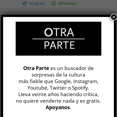
Telegram
WhatsApp
×
Corazón de carne y hueso
Raúl Ruiz
LITERATURA IBEROAMERICANA
Nicolás Merino
6 AGO
El cineasta chileno Raúl Ruiz (Puerto Montt,
1941-París, 2011) llegó a filmar más de un
Otra Parte
es un buscador de
centenar de películas, algunas de las cuales
sorpresas de la cultura
siguen inéditas y alimentan el...
más fiable que Google, Instagram,
Youtube, Twitter o Spotify.
LEER MÁS
Lleva veinte años haciendo crítica,
no quiere venderte nada y es gratis.
El ejército ciego
Apoyanos
.
David Toscana
LITERATURA IBEROAMERICANA