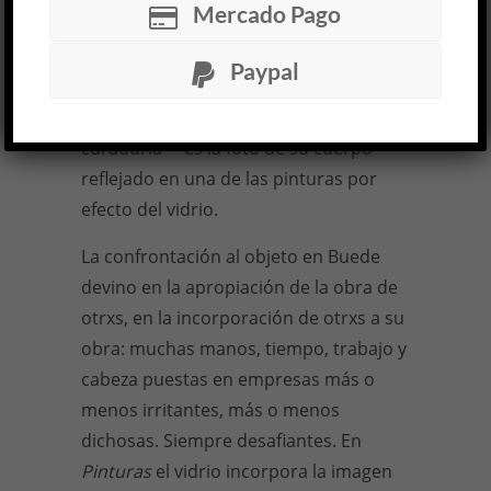
Mercado Pago
también multiplica el peso de las obras
y acelera el deterioro de la pintura.
Paypal
Pero acá es un gesto decisivo: su
flyer
—
único paratexto en su propia
curaduría
—
es la foto de su cuerpo
reflejado en una de las pinturas por
efecto del vidrio.
La confrontación al objeto en Buede
devino en la apropiación de la obra de
otrxs, en la incorporación de otrxs a su
obra: muchas manos, tiempo, trabajo y
cabeza puestas en empresas más o
menos irritantes, más o menos
dichosas. Siempre desafiantes. En
Pinturas
el vidrio incorpora la imagen