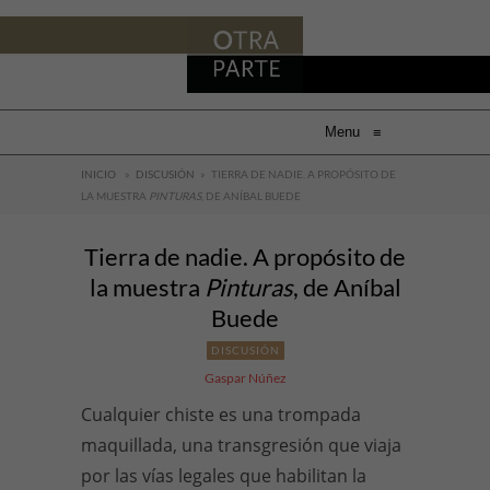
Menu
≡
INICIO
»
DISCUSIÓN
»
TIERRA DE NADIE. A PROPÓSITO DE
LA MUESTRA
PINTURAS
, DE ANÍBAL BUEDE
Tierra de nadie. A propósito de
la muestra
Pinturas
, de Aníbal
Buede
DISCUSIÓN
Gaspar Núñez
Cualquier chiste es una trompada
maquillada, una transgresión que viaja
por las vías legales que habilitan la