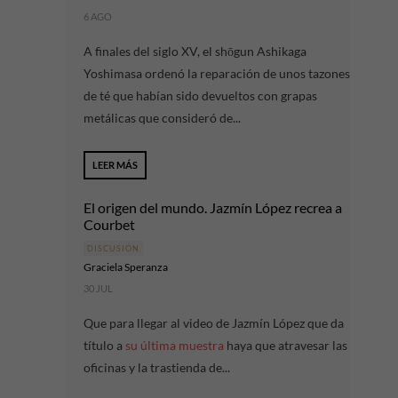
6 AGO
A finales del siglo XV, el shōgun Ashikaga
Yoshimasa ordenó la reparación de unos tazones
de té que habían sido devueltos con grapas
metálicas que consideró de...
LEER MÁS
El origen del mundo. Jazmín López recrea a
Courbet
DISCUSIÓN
Graciela Speranza
30 JUL
Que para llegar al video de Jazmín López que da
título a
su última muestra
haya que atravesar las
oficinas y la trastienda de...