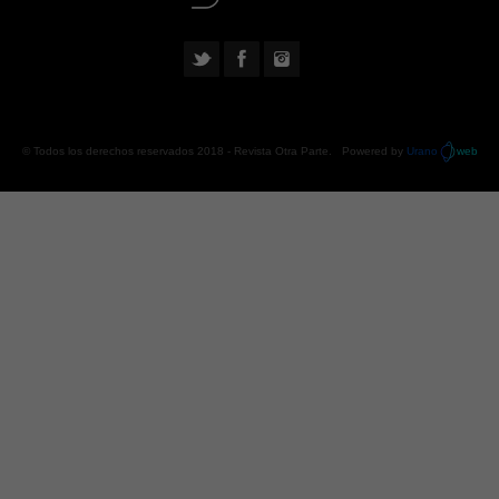
© Todos los derechos reservados 2018 -
Revista Otra Parte
. Powered by
Urano
web