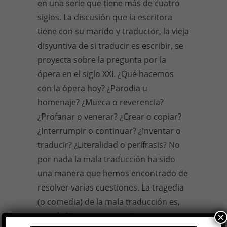
en una serie que tiene más de cuatro
siglos. La discusión que la escritora
tiene con su marido y traductor, la vieja
disyuntiva de si traducir es escribir, se
proyecta sobre la pregunta por la
ópera en el siglo XXI. ¿Qué hacemos
con la ópera hoy? ¿Parodia u
homenaje? ¿Mueca o reverencia?
¿Profanar o venerar? ¿Crear o copiar?
¿Interrumpir o continuar? ¿Inventar o
traducir? ¿Literalidad o perífrasis? No
por nada la mala traducción ha sido
una manera que hemos encontrado de
resolver varias cuestiones. La tragedia
(o comedia) de la mala traducción es,
para la literatura argentina, una
×