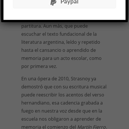
Paypal
como por primera vez, un compositor
de óperas es alguien que puede
escuchar un texto como si fuera una
partitura. Aun más, que puede
escuchar el texto fundacional de la
literatura argentina, leído y repetido
hasta el cansancio o aprendido de
memoria para un acto escolar, como
por primera vez.
En una ópera de 2010, Strasnoy ya
demostró que con su escritura musical
puede reescribir los acentos del verso
hernandiano, esa cadencia grabada a
fuego en nuestra voz desde que en la
escuela nos obligaron a aprender de
memoria el comienzo del
Martín Fierro
.