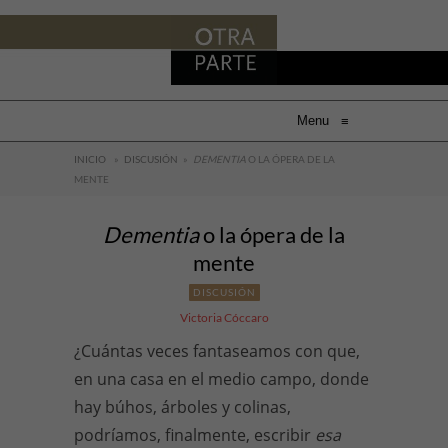
Menu
≡
INICIO
»
DISCUSIÓN
»
DEMENTIA
O LA ÓPERA DE LA
MENTE
Dementia
o la ópera de la
mente
DISCUSIÓN
Victoria Cóccaro
¿Cuántas veces fantaseamos con que,
en una casa en el medio campo, donde
hay búhos, árboles y colinas,
podríamos, finalmente, escribir
esa