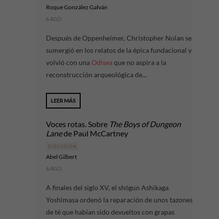
Roque González Galván
6 AGO
Después de Oppenheimer, Christopher Nolan se
sumergió en los relatos de la épica fundacional y
volvió con una
Odisea
que no aspira a la
reconstrucción arqueológica de...
LEER MÁS
Voces rotas. Sobre
The Boys of Dungeon
Lane
de Paul McCartney
DISCUSIÓN
Abel Gilbert
6 AGO
A finales del siglo XV, el shōgun Ashikaga
Yoshimasa ordenó la reparación de unos tazones
de té que habían sido devueltos con grapas