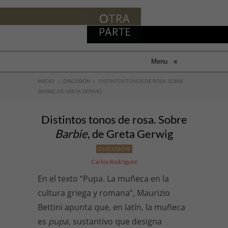
Menu
≡
INICIO
»
DISCUSIÓN
»
DISTINTOS TONOS DE ROSA. SOBRE
BARBIE
, DE GRETA GERWIG
Distintos tonos de rosa. Sobre
Barbie
, de Greta Gerwig
DISCUSIÓN
Carlos Rodríguez
En el texto “Pupa. La muñeca en la
cultura griega y romana”, Maurizio
Bettini apunta que, en latín, la muñeca
es
pupa
, sustantivo que designa