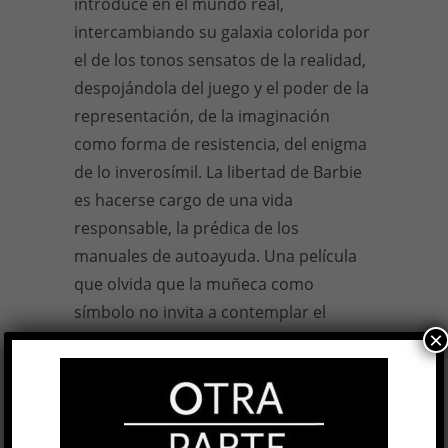
introduce en el mundo real,
intercambiando su galaxia colorida por
el de los tonos sensatos de la realidad,
despojándola del juego y el poder de la
representación, de la imaginación
como forma de resistencia, del enigma
de lo inverosímil. La libertad de Barbie
es hacerse cargo de una vida
responsable, la prédica de los
manuales de autoayuda. Una película
que olvida que la muñeca como
símbolo no invita a contemplar el
×
pensamiento de otra persona, sino a
jugar.
5 OCT, 2023
Facebook
0
Twitter
1