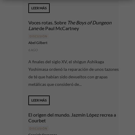
LEER MÁS
Voces rotas. Sobre
The Boys of Dungeon
Lane
de Paul McCartney
DISCUSIÓN
Abel Gilbert
6 AGO
A finales del siglo XV, el shōgun Ashikaga
Yoshimasa ordenó la reparación de unos tazones
de té que habían sido devueltos con grapas
metálicas que consideró de...
LEER MÁS
El origen del mundo. Jazmín López recrea a
Courbet
DISCUSIÓN
Graciela Speranza