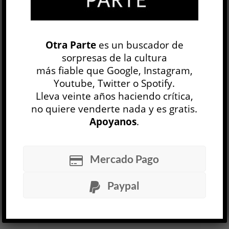
Google+
0
Email
0
Telegram
WhatsApp
Otra Parte
es un buscador de
sorpresas de la cultura
ETIQUETAS
BARBIE
CINE
FEMINISMO
más fiable que Google, Instagram,
Youtube, Twitter o Spotify.
FILM
MUJERES
MUÑECA
Lleva veinte años haciendo crítica,
no quiere venderte nada y es gratis.
La Odisea
de Nolan: entre la vigencia del
Apoyanos
.
mito y la industria del asombro
DISCUSIÓN
Roque González Galván
Mercado Pago
6 AGO
Después de Oppenheimer, Christopher Nolan se
Paypal
sumergió en los relatos de la épica fundacional y
volvió con una
Odisea
que no aspira a la
reconstrucción arqueológica de...