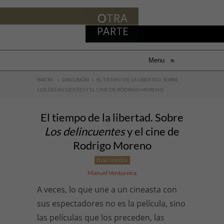
Menu
≡
INICIO
»
DISCUSIÓN
»
EL TIEMPO DE LA LIBERTAD. SOBRE
LOS DELINCUENTES
Y EL CINE DE RODRIGO MORENO
El tiempo de la libertad. Sobre
Los delincuentes
y el cine de
Rodrigo Moreno
DISCUSIÓN
Manuel Ventureira
A veces, lo que une a un cineasta con
sus espectadores no es la película, sino
las películas que los preceden, las