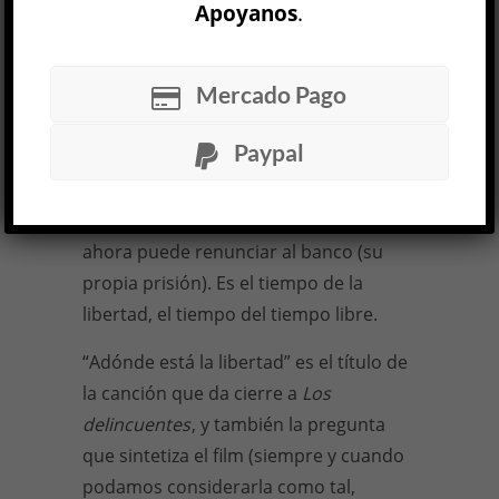
el instante en que se consuma el delito.
Apoyanos
.
Concomitantemente, la emancipación
llega también para Román, y por
Mercado Pago
partida doble: que Morán haya salido
de la cárcel significa, primero, que la
Paypal
amenaza de denuncia por
encubrimiento desaparece, y segundo,
que es hora de repartir el botín. Román
ahora puede renunciar al banco (su
propia prisión). Es el tiempo de la
libertad, el tiempo del tiempo libre.
“Adónde está la libertad” es el título de
la canción que da cierre a
Los
delincuentes
, y también la pregunta
que sintetiza el film (siempre y cuando
podamos considerarla como tal,