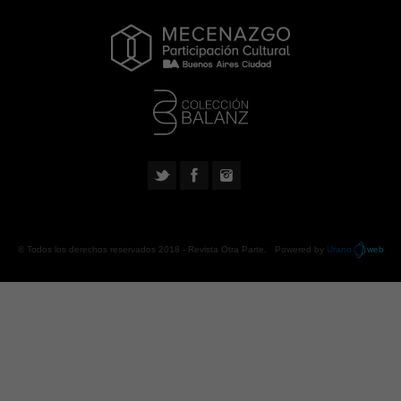
© Todos los derechos reservados 2018 -
Revista Otra Parte
. Powered by
Urano
web