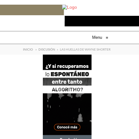
Menu
≡
INICIO
»
DISCUSIÓN
»
LAS HUELLAS DE WAYNE SHORTER