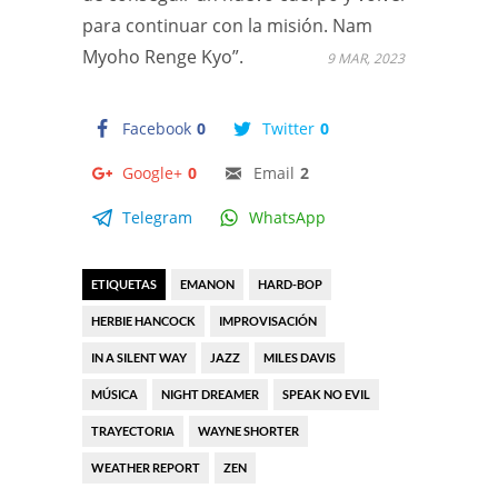
para continuar con la misión. Nam
Myoho Renge Kyo”.
9 MAR, 2023
Facebook
0
Twitter
0
Google+
0
Email
2
Telegram
WhatsApp
ETIQUETAS
EMANON
HARD-BOP
HERBIE HANCOCK
IMPROVISACIÓN
IN A SILENT WAY
JAZZ
MILES DAVIS
MÚSICA
NIGHT DREAMER
SPEAK NO EVIL
TRAYECTORIA
WAYNE SHORTER
WEATHER REPORT
ZEN