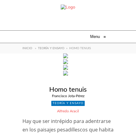
Menu
≡
INICIO
»
TEORÍA Y ENSAYO
»
HOMO TENUIS
Homo tenuis
Francisco Jota-Pérez
TEORÍA Y ENSAYO
Alfredo Aracil
Hay que ser intrépido para adentrarse
en los paisajes pesadillescos que habita