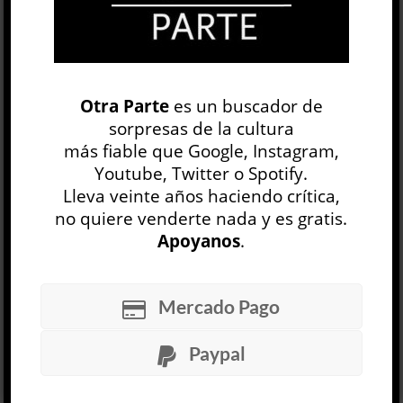
como...
LEER MÁS
Otra Parte
Una conversación prolongada al infinito
es un buscador de
Jaquelina Miranda
sorpresas de la cultura
LITERATURA ARGENTINA
más fiable que Google, Instagram,
Julieta Yelin
Youtube, Twitter o Spotify.
30 JUL
Lleva veinte años haciendo crítica,
no quiere venderte nada y es gratis.
Una nena salva a su hermano menor con la
Apoyanos
.
imaginación; otra extraña dolorosamente a su
hermano mayor, que está de viaje; una
estudiante secundaria oculta su embarazo...
Mercado Pago
LEER MÁS
Paypal
Tener lo que se tiene. Volumen II
Diana Bellessi