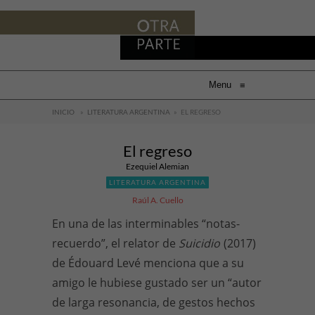
Menu
≡
INICIO
»
LITERATURA ARGENTINA
»
EL REGRESO
El regreso
Ezequiel Alemian
LITERATURA ARGENTINA
Raúl A. Cuello
En una de las interminables “notas-
recuerdo”, el relator de
Suicidio
(2017)
de Édouard Levé menciona que a su
amigo le hubiese gustado ser un “autor
de larga resonancia, de gestos hechos