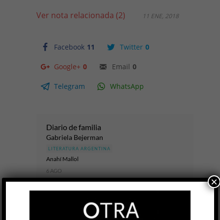
Ver nota relacionada (2)
11 ENE, 2018
Facebook
11
Twitter
0
Google+
0
Email
0
Telegram
WhatsApp
Diario de familia
Gabriela Bejerman
LITERATURA ARGENTINA
Anahí Mallol
6 AGO
×
Las escrituras del yo han ido en los últimos años
hasta el borde: bordes del psiquismo, bordes de
los cuerpos, ahí donde la palabra pudor suena