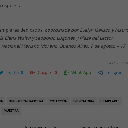
respuesta.
Ejemplares dedicados
, coordinada por Evelyn Galiazo y Maur
a Elena Walsh y Leopoldo Lugones y Plaza del Lector
a Nacional Mariano Moreno, Buenos Aires, 9 de agosto – 17
24 OCT, 202
Twitter
0
Google+
0
WhatsApp
Telegram
NA
BIBLIOTECA NACIONAL
COLECCIÓN
DEDICATORIA
EJEMPLARES
MUESTRA
Una conversación
Tener lo que se tiene.