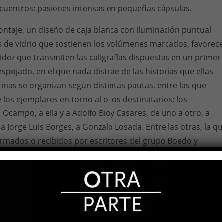
cuentros: pasiones intensas en pequeñas cápsulas.
ontaje, un diseño de caja blanca con iluminación puntual
s de vidrio que sostienen los volúmenes marcados, favorec
lidez que transmiten las caligrafías dispuestas en un primer
spojado, en el que nada distrae de las historias que ellas
trinas se organizan según distintas pautas, entre las que
los ejemplares en torno al o los destinatarios: los
 Ocampo, a ella y a Adolfo Bioy Casares, de uno a otro, a
 a Jorge Luis Borges, a Gonzalo Losada. Entre las otras, la q
firmados o recibidos por escritores del grupo Boedo y
ian un principio temático y temporal: “Lo personal es
atorias decimonónicas”. Se suman al planteo expositivo, y le
o, dos constelaciones armadas en torno a una misma obra
Porchia, y
El humo
, de Amelia Biagioni, dedicados a distint
s paredes, además de la exhibición de algunas cartas de puñ