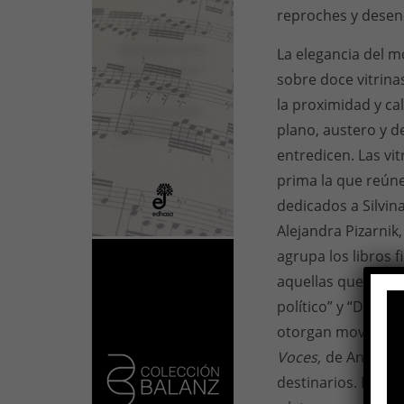
reproches y desen
La elegancia del m
sobre doce vitrina
la proximidad y ca
plano, austero y de
entredicen. Las vi
prima la que reúne 
dedicados a Silvina
Alejandra Pizarnik,
agrupa los libros 
aquellas que enunc
político” y “Dedic
otorgan movimient
Voces,
de Antonio 
destinarios. En la