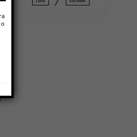
LEER
ESCRIBIR
ra
 o
De
as
e
,