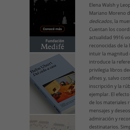
Elena Walsh y Leop
Mariano Moreno de
dedicados
, la mu
Cuentan los coordi
actualidad 9916 vo
reconocidas de la l
intuir la magnitud
introduce la refere
privilegia libros 
afines y, salvo co
inscripción y la rú
ejemplar. El efect
de los materiales r
mensajes y deseos
admiración y reco
destinatarios. Sim