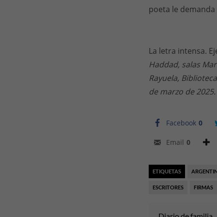
poeta le demanda 
La letra intensa. 
Haddad, salas Marí
Rayuela, Bibliotec
de marzo de 2025.
Facebook
0
Email
0
ETIQUETAS
ARGENTI
ESCRITORES
FIRMAS
Diario de familia