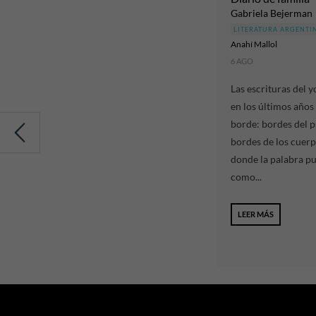
Gabriela Bejerman
LITERATURA ARGENTI
Anahí Mallol
6 AGO
Las escrituras del y
en los últimos años 
borde: bordes del 
bordes de los cuerp
donde la palabra p
como...
LEER MÁS