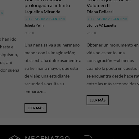
prolongada al infinito
Volumen II
Jaquelina Miranda
Diana Bellessi
NA
LITERATURA ARGENTINA
LITERATURA ARGENTINA
Julieta Yelin
Léonce W. Lupette
30 JUL
23 JUL
o han ido
Una nena salva a su hermano
Obtener un monumento en
hasta el
menor con la imaginación;
vida no es tanto una
psiquismo,
otra extraña dolorosamente a
consagración —al menos
os, ahí
su hermano mayor, que está
cuando la poeta en cuestió
udor suena
de viaje; una estudiante
se encuentra desde hace ra
secundaria oculta su
entre las más reconocidas y.
embarazo...
LEER MÁS
LEER MÁS