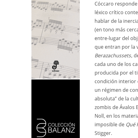
Cóccaro responde
léxico crítico cont
hablar de la inerci
(en tono más cerca
entre-lugar del ob
que entran por la v
Berazachussets
, d
cada uno de los ca
producida por el t
condición interior
un régimen de cons
absoluta” de la cul
zombis de Ávalos B
Noll, en los materi
imposible de
Qué 
Stigger.