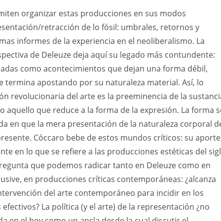
miten organizar estas producciones en sus modos
esentación/retracción de lo fósil: umbrales, retornos y
as informes de la experiencia en el neoliberalismo. La
spectiva de Deleuze deja aquí su legado más contundente:
sadas como acontecimientos que dejan una forma débil,
 termina apostando por su naturaleza material. Así, lo
ión revolucionaria del arte es la preeminencia de la sustanci
 aquello que reduce a la forma de la expresión. La forma s
ida en que la mera presentación de la naturaleza corporal d
presente. Cóccaro bebe de estos mundos críticos: su aporte
nte en lo que se refiere a las producciones estéticas del sig
 pregunta que podemos radicar tanto en Deleuze como en
nclusive, en producciones críticas contemporáneas: ¿alcanza
 intervención del arte contemporáneo para incidir en los
efectivos? La política (y el arte) de la representación ¿no
a en el hoy como un ancla desde la cual discutir el