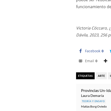
funcionamiento d
Victoria Cóccaro,
¿
Dávila, 2023, 256 p
Facebook
0
Email
0
ETIQUETAS
ARTE
Provincias Un-Id
Laura Demaría
TEORÍA Y ENSAYO
Matías Borg Oviedo