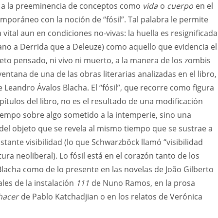
 a la preeminencia de conceptos como
vida
o
cuerpo
en el
emporáneo con la noción de “fósil”. Tal palabra le permite
a vital aun en condiciones no-vivas: la huella es resignificada
no a Derrida que a Deleuze) como aquello que evidencia el
jeto pensado, ni vivo ni muerto, a la manera de los zombis
entana de una de las obras literarias analizadas en el libro,
e Leandro Ávalos Blacha. El “fósil”, que recorre como figura
pítulos del libro, no es el resultado de una modificación
iempo sobre algo sometido a la intemperie, sino una
 del objeto que se revela al mismo tiempo que se sustrae a
tante visibilidad (lo que Schwarzböck llamó “visibilidad
tura neoliberal). Lo fósil está en el corazón tanto de los
lacha como de lo presente en las novelas de João Gilberto
ales de la instalación
111
de Nuno Ramos, en la prosa
hacer
de Pablo Katchadjian o en los relatos de Verónica