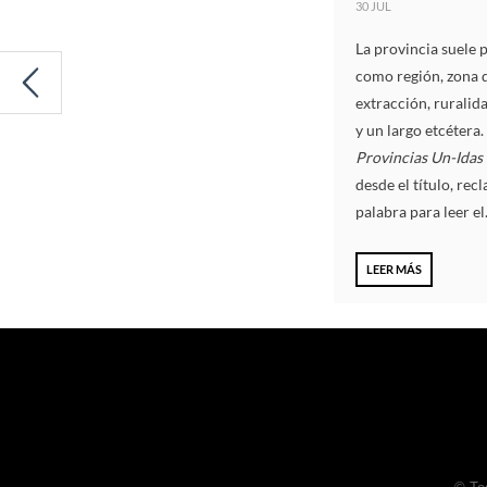
30 JUL
La provincia suele 
como región, zona 
extracción, ruralida
y un largo etcétera.
Provincias Un-Idas
desde el título, rec
palabra para leer el.
LEER MÁS