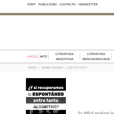
STAFF
PUBLICIDAD
CONTACTO
NEWSLETTER
LITERATURA
LITERATURA
INICIO
ARTE
ARGENTINA
IBEROAMERICANA
INICIO
»
TEORÍA Y ENSAYO
»
¿QUÉ ESTÁ VIVO?
Es difícil analizar