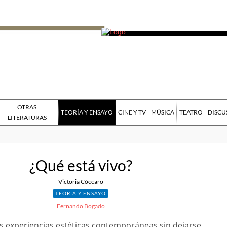
OTRAS
TEORÍA Y ENSAYO
CINE Y TV
MÚSICA
TEATRO
DISCU
LITERATURAS
¿Qué está vivo?
Victoria Cóccaro
TEORÍA Y ENSAYO
Fernando Bogado
 las experiencias estéticas contemporáneas sin dejarse