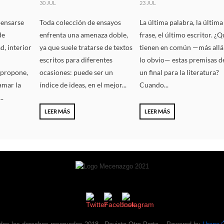
30 JUL
23 JUL
pensarse
Toda colección de ensayos
La última palabra, la última
de
enfrenta una amenaza doble,
frase, el último escritor. ¿
d, interior
ya que suele tratarse de textos
tienen en común —más allá
escritos para diferentes
lo obvio— estas premisas d
propone,
ocasiones: puede ser un
un final para la literatura?
lamar la
índice de ideas, en el mejor...
Cuando...
..
LEER MÁS
LEER MÁS