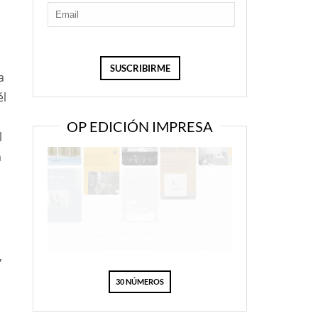
a
él
OP EDICIÓN IMPRESA
l
a
,
30 NÚMEROS