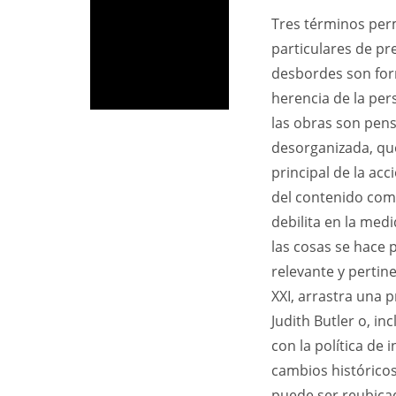
Tres términos per
particulares de pr
desbordes son form
herencia de la per
las obras son pen
desorganizada, que
principal de la acc
del contenido como
debilita en la med
las cosas se hace 
relevante y pertine
XXI, arrastra una
Judith Butler o, i
con la política de
cambios históricos 
puede ser reubicad