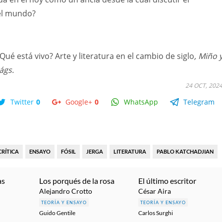
el mundo?
Qué está vivo? Arte y literatura en el cambio de siglo
, Miño 
ágs.
24 OCT, 202
Twitter
0
Google+
0
WhatsApp
Telegram
CRÍTICA
ENSAYO
FÓSIL
JERGA
LITERATURA
PABLO KATCHADJIAN
as
Los porqués de la rosa
El último escritor
Alejandro Crotto
César Aira
TEORÍA Y ENSAYO
TEORÍA Y ENSAYO
Guido Gentile
Carlos Surghi