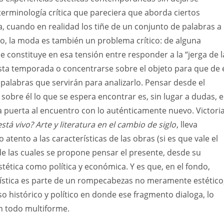
terminología crítica que pareciera que aborda ciertos
a, cuando en realidad los tiñe de un conjunto de palabras a
ro, la moda es también un problema crítico: de alguna
se constituye en esa tensión entre responder a la “jerga de l
sta temporada o concentrarse sobre el objeto para que de 
palabras que servirán para analizarlo. Pensar desde el
 sobre él lo que se espera encontrar es, sin lugar a dudas, e
 puerta al encuentro con lo auténticamente nuevo. Victori
stá vivo? Arte y literatura en el cambio de siglo
, lleva
 atento a las características de las obras (si es que vale el
 de las cuales se propone pensar el presente, desde su
tética como política y económica. Y es que, en el fondo,
tística es parte de un rompecabezas no meramente estético
so histórico y político en donde ese fragmento dialoga, lo
n todo multiforme.