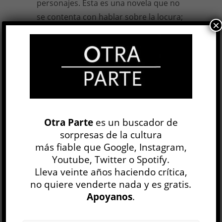
personajes. Esta es una novela que no
se contenta con hablar sobre la locura;
×
el texto mismo es delirante. Informe y
programáticamente desprolija,
¡Alemania, Alemania!
destaca antes que
nada por las torsiones y cabriolas que
opera en la lengua.
Otra Parte
es un buscador de
Felipe
Polleri
,
¡Alemania, Alemania!
,
sorpresas de la cultura
Letra Sudaca, 2018, 130 págs.
12 JUL, 2018
más fiable que Google, Instagram,
Youtube, Twitter o Spotify.
Lleva veinte años haciendo crítica,
Facebook
0
Twitter
0
no quiere venderte nada y es gratis.
Google+
0
Email
0
Apoyanos
.
Telegram
WhatsApp