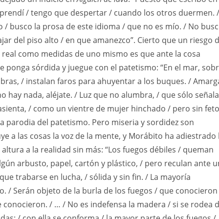
prendí / tengo que despertar / cuando los otros duermen. 
o / busco la prosa de este idioma / que no es mío. / No bus
ajar del piso alto / en que amanezco”. Cierto que un riesgo 
o real como medidas de uno mismo es que ante la cosa
e ponga sórdida y juegue con el patetismo: “En el mar, sob
bras, / instalan faros para ahuyentar a los buques. / Amarg
no hay nada, aléjate. / Luz que no alumbra, / que sólo señala
asienta, / como un vientre de mujer hinchado / pero sin feto
na parodia del patetismo. Pero miseria y sordidez son
ye a las cosas la voz de la mente, y Morábito ha adiestrado 
 altura a la realidad sin más: “Los fuegos débiles / queman
algún arbusto, papel, cartón y plástico, / pero reculan ante u
 que trabarse en lucha, / sólida y sin fin. / La mayoría
 / Serán objeto de la burla de los fuegos / que conocieron
e conocieron. / … / No es indefensa la madera / si se rodea 
as; / con ella se conforma / la mayor parte de los fuegos /