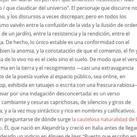
o / que claudicar del universo”. El personaje que discurre n
o, y los discursos a veces discrepan; pero en todos los
mo vaivén entre la confusión de la vida y la ilusión de orde
 de un jardín), entre la resistencia y la rendición, entre el
a. De hecho, lo único estable es una conformidad con el
ien la anomia, y la constatación de que el comienzo, el fin 
 de lo vivo no es el cielo sino el suelo. De modo que el ver
rma en la tierra y el recogimiento —casi una extravagancia
 de la poesía vuelve al espacio público, sea online, en
hop, exhibida en tatuajes o escrita con una frescura rabios
levar por una indagación desconcertada: es un verso
cambiante y cesuras caprichosas, de silencios y giros de
y a la vez muy sintáctico y rico en nombres y calificativos.
en preguntarse de dónde surge
la cautelosa naturalidad de 
o
. Él, que nació en Alejandría y creció en Italia antes de llega
 dejado un indicio en
Alguien de lava
: “Puesto que escribo en