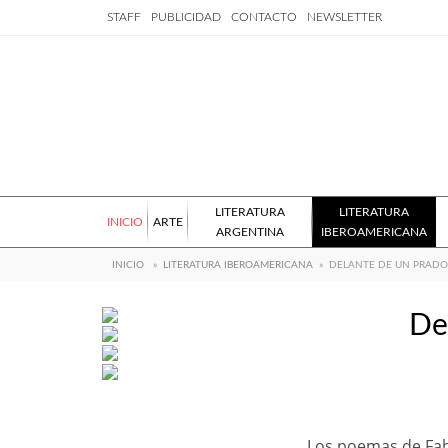
STAFF
PUBLICIDAD
CONTACTO
NEWSLETTER
LITERATURA
LITERATURA
INICIO
ARTE
ARGENTINA
IBEROAMERICANA
INICIO
»
LITERATURA IBEROAMERICANA
»
DELANTE DE UN PRADO
De
Los poemas de Fabi