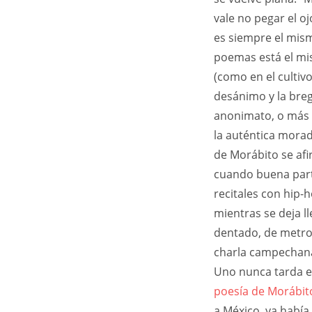
vale no pegar el oj
es siempre el mism
poemas está el mis
(como en el cultivo
desánimo y la breg
anonimato, o más b
la auténtica morada
de Morábito se afi
cuando buena parte
recitales con hip-
mientras se deja l
dentado, de metro 
charla campechana, 
Uno nunca tarda 
poesía de Morábit
a México, ya había