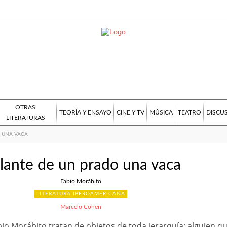
OTRAS
TEORÍA Y ENSAYO
CINE Y TV
MÚSICA
TEATRO
DISCU
LITERATURAS
 UNA VACA
lante de un prado una vaca
Fabio Morábito
LITERATURA IBEROAMERICANA
Marcelo Cohen
o Morábito tratan de objetos de toda jerarquía: alguien q