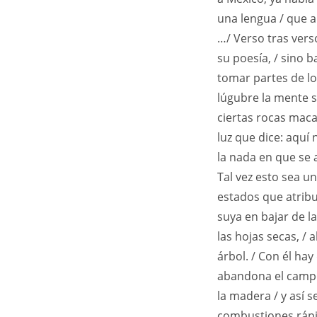
una lengua / que a
…/ Verso tras vers
su poesía, / sino b
tomar partes de l
lúgubre la mente s
ciertas rocas maca
luz que dice: aquí 
la nada en que se 
Tal vez esto sea u
estados que atribu
suya en bajar de la
las hojas secas, / 
árbol. / Con él hay
abandona el campo.
la madera / y así s
combustiones rápid