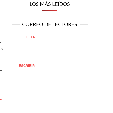
LOS MÁS LEÍDOS
o
n
CORREO DE LECTORES
LEER
y
so
ESCRIBIR
a—
la
r