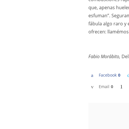
que, apenas huelen
esfuman”. Seguram
fábula algo raro y
ofrecen: llamémosl
Fabio Morábito,
Del
Facebook
0
Email
0