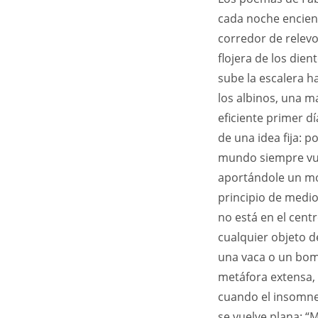
cada noche enciend
corredor de relev
flojera de los die
sube la escalera h
los albinos, una 
eficiente primer dí
de una idea fija: p
mundo siempre vuel
aportándole un mod
principio de medi
no está en el cent
cualquier objeto d
una vaca o un bo
metáfora extensa, 
cuando el insomne
se vuelve plana: “M