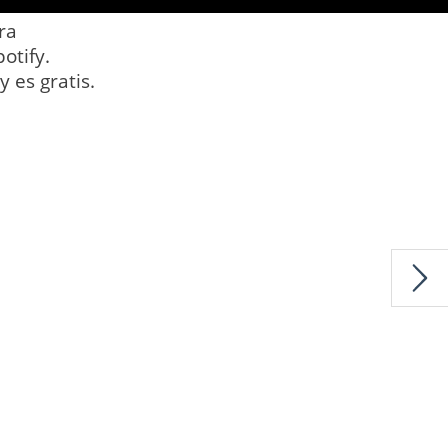
ra
otify.
 es gratis.