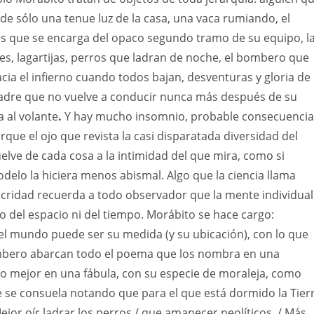
e sólo una tenue luz de la casa, una vaca rumiando, el
os que se encarga del opaco segundo tramo de su equipo, l
ntes, lagartijas, perros que ladran de noche, el bombero que
acia el infierno cuando todos bajan, desventuras y gloria de
madre que no vuelve a conducir nunca más después de su
a al volante
.
Y hay mucho insomnio, probable consecuencia
orque el ojo que revista la casi disparatada diversidad del
ve de cada cosa a la intimidad del que mira, como si
elo la hiciera menos abismal. Algo que la ciencia llama
ocridad recuerda a todo observador que la mente individual
ro del espacio ni del tiempo. Morábito se hace cargo:
el mundo puede ser su medida (y su ubicación), con lo que
mbero abarcan todo el poema que los nombra en una
o mejor en una fábula, con su especie de moraleja, como
 se consuela notando que para el que está dormido la Tier
ejor oír ladrar los perros / que amanecer neolíticos. / Más