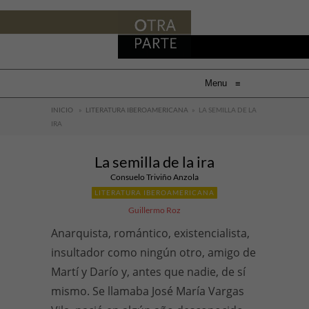
Menu
≡
INICIO
»
LITERATURA IBEROAMERICANA
»
LA SEMILLA DE LA
IRA
La semilla de la ira
Consuelo Triviño Anzola
LITERATURA IBEROAMERICANA
Guillermo Roz
Anarquista, romántico, existencialista,
insultador como ningún otro, amigo de
Martí y Darío y, antes que nadie, de sí
mismo. Se llamaba José María Vargas