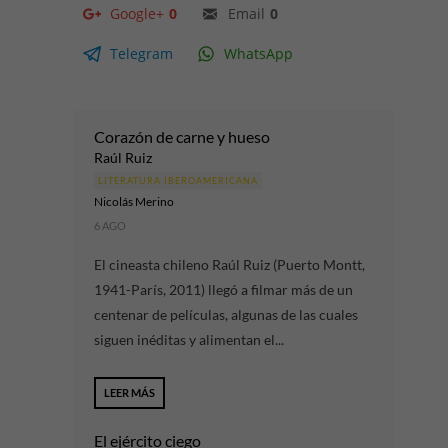
Google+
0
Email
0
Telegram
WhatsApp
Corazón de carne y hueso
Raúl Ruiz
LITERATURA IBEROAMERICANA
Nicolás Merino
6 AGO
El cineasta chileno Raúl Ruiz (Puerto Montt,
1941-París, 2011) llegó a filmar más de un
centenar de películas, algunas de las cuales
siguen inéditas y alimentan el...
LEER MÁS
El ejército ciego