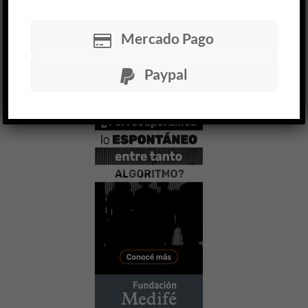
personajes de
El paisaje es un grito
, la tercera
novela del escritor mexicano Eduardo Ruiz Sosa.
Deportado del Otro...
Mercado Pago
Paypal
LEER MÁS