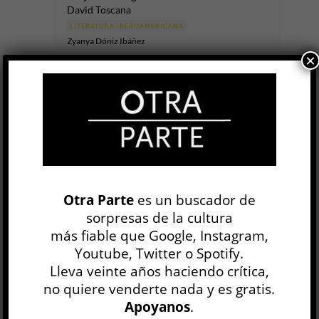
David Toscana
LITERATURA IBEROAMERICANA
Zyanya Dóniz Ibáñez
×
23 JUL
En
El ejército ciego
, la novela más reciente del
mexicano David Toscana y ganadora del Premio
Alfaguara de Novela 2026, los hechos importan
menos que las historias...
LEER MÁS
Otra Parte
es un buscador de
El paisaje es un grito
sorpresas de la cultura
Eduardo Ruiz Sosa
más fiable que Google, Instagram,
LITERATURA IBEROAMERICANA
Youtube, Twitter o Spotify.
Nicolás Campisi
Lleva veinte años haciendo crítica,
9 JUL
no quiere venderte nada y es gratis.
“El mundo ya no existe”, dice uno de los
Apoyanos
.