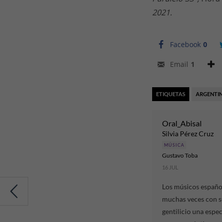
2021.
Facebook
0
Email
1
ETIQUETAS
ARGENTI
Oral_Abisal
Silvia Pérez Cruz
MÚSICA
Gustavo Toba
16 JUL
Los músicos españo
muchas veces con 
gentilicio una espec