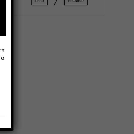
LEER
ESCRIBIR
r
ra
 o
as
,