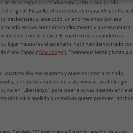
ntrar en la lengua que traduce una actitud que pueda
del original. Piazzolla, el traductor, es
traducido
por Parale
nto, desfachatez y, ante todo, un enorme amor por esa
ha tocado en vivo antes del confinamiento y que encuentra
nsión sobre un escenario. El cuarteto es una poderosa
 su lugar natural es el escenario. Ya lo han demostrado con
de Frank Zappa (“
Black Page
”), Thelonious Monk y hasta Ju
 el cuarteto deviene quinteto y quien se integra es nada
zzolla, un baterista que no necesita invocar su abolengo
e suma en “Libertango”, para crear a su vez puentes entre el
te del ilustre apellido que todavía quiere prometer atisbos
ero. Paralelo 33° interpreta a Piazzolla,
edición de autor,