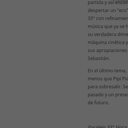
partida y así enco
despertar un “eco” 
33° con refinamie
música que ya se 
su verdadera dime
máquina cinética y
sus apropiaciones 
Sebastián.
En el último tema,
menos que Pipi Pia
para sobresalir. S
pasado y un presen
de futuro.
Paralelo 33°,
Hora c