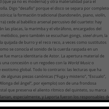
d (que ya no es moderna) y otra materialidad para el
zolla. Digo “desafío” porque el disco se separa por completo
stórica
; la formación tradicional (bandoneón, piano, violín,
rra) cede al babélico arsenal percusivo del cuarteto: hay
tán las placas, la marimba y el vibráfono, encargados del
 melódico, pero también se escuchan gongs,
steel drum
, la
la quijada de burro y el reco reco, a veces como sustitutos
(como se conocía el sonido de la cuerda raspada en un
ue fue marca identitaria de Astor. La apertura material de
 una concesión o un regodeo con la
World Music
o
 exotismo global. Todo lo contrario: las lecturas que ha
 de algunas piezas canónicas (“Fuga y misterio”, “Escualo”,
“Milonga del ángel”, por ejemplo) son de una frondosa
tal que preserva el aliento rítmico del quinteto, su marca
lanian, especialmente, y Laporta fueron los responsables d