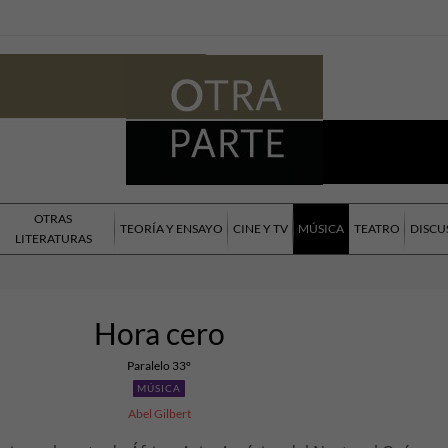
OTRAS
TEORÍA Y ENSAYO
CINE Y TV
MÚSICA
TEATRO
DISCU
LITERATURAS
Hora cero
Paralelo 33°
MÚSICA
Abel Gilbert