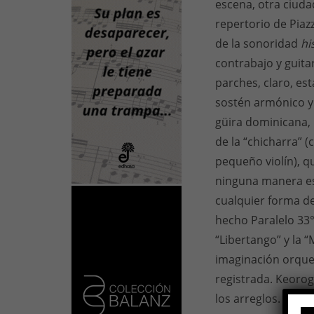
escena, otra ciuda
repertorio de Piaz
de la sonoridad
hi
contrabajo y guita
parches, claro, es
sostén armónico y
güira dominicana, 
de la “chicharra” 
pequeño violín), q
ninguna manera es
cualquier forma de
hecho Paralelo 33°
“Libertango” y la 
imaginación orques
registrada. Keorog
los arreglos.