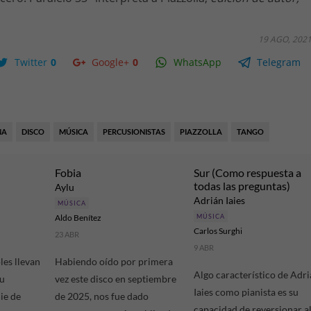
19 AGO, 202
Twitter
0
Google+
0
WhatsApp
Telegram
NA
DISCO
MÚSICA
PERCUSIONISTAS
PIAZZOLLA
TANGO
Fobia
Sur (Como respuesta a
todas las preguntas)
Aylu
Adrián Iaies
MÚSICA
Aldo Benítez
MÚSICA
Carlos Surghi
23 ABR
9 ABR
les llevan
Habiendo oído por primera
Algo característico de Adr
su
vez este disco en septiembre
Iaies como pianista es su
ie de
de 2025, nos fue dado
capacidad de reversionar a