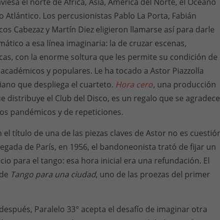
aviesa el norte de África, Asia, América del Norte, el Océano
o Atlántico. Los percusionistas Pablo La Porta, Fabián
os Cabezaz y Martín Diez eligieron llamarse así para darle
ático a esa línea imaginaria: la de cruzar escenas,
icas, con la enorme soltura que les permite su condición de
académicos y populares. Le ha tocado a Astor Piazzolla
iano que despliega el cuarteto.
Hora cero
, una producción
 distribuye el Club del Disco, es un regalo que se agradece
os pandémicos y de repeticiones.
 el título de una de las piezas claves de Astor no es cuestió
egada de París, en 1956, el bandoneonista trató de fijar un
io para el tango: esa hora inicial era una refundación. El
 de
Tango para una ciudad
, uno de las proezas del primer
después, Paralelo 33° acepta el desafío de imaginar otra