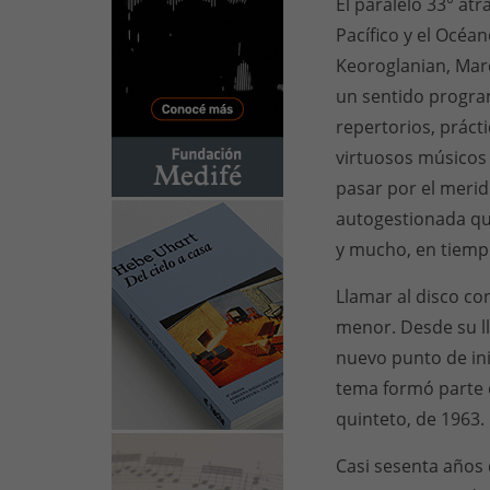
El paralelo 33° atr
Pacífico y el Océan
Keoroglanian, Marc
un sentido program
repertorios, práct
virtuosos músicos 
pasar por el merid
autogestionada que
y mucho, en tiemp
Llamar al disco con
menor. Desde su ll
nuevo punto de inic
tema formó parte
quinteto, de 1963.
Casi sesenta años 