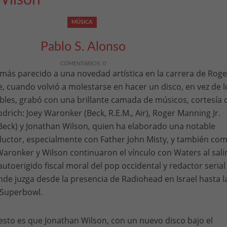
Wilson
MÚSICA
Pablo S. Alonso
COMENTARIOS: 0
más parecido a una novedad artística en la carrera de Roge
, cuando volvió a molestarse en hacer un disco, en vez de l
bles, grabó con una brillante camada de músicos, cortesía 
drich: Joey Waronker (Beck, R.E.M., Air), Roger Manning Jr.
n Beck) y Jonathan Wilson, quien ha elaborado una notable
uctor, especialmente con Father John Misty, y también co
 Waronker y Wilson continuaron el vínculo con Waters al sali
autoerigido fiscal moral del pop occidental y redactor serial
nde juzga desde la presencia de Radiohead en Israel hasta l
 Superbowl.
sto es que Jonathan Wilson, con un nuevo disco bajo el