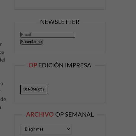
NEWSLETTER
r
os
del
OP
EDICIÓN IMPRESA
mo
30 NÚMEROS
r
 de
a
ARCHIVO
OP SEMANAL