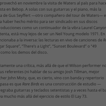
aprovechó en noviembre la visita de Waters al país para hac
ta en Bebop. A solas con sus guitarras y el piano, más la
ia de Gus Seyffert —otro compañero del tour de Waters— 
 a haber hecho mérito para ser sindicado en sus discos
producciones como un continuador de la vibra Laurel Canyo
tenta, está muy lejos de ser un Neil Young modelo 1971. En
ncionaba a la inversa: las lecturas en vivo de canciones de
R
ar Square”, “There’s a Light”, “Sunset Boulevard” o “49
 como los demos del disco.
iamente una crítica, más allá de que el Wilson performer n
sus referentes (ni hablar de su amigo Josh Tillman, mejor
er John Misty, que, es cierto, vino con banda y repertorio
 pasa es que
Rare Birds
es una construcción de estudio —
graba guitarras y teclados setentistas y a veces hasta el b
a mucho más allá del ejercicio de estilo El Lay 73.