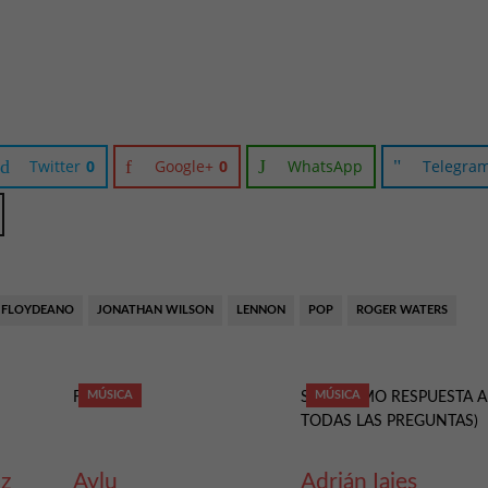
Twitter
0
Google+
0
WhatsApp
Telegra
FLOYDEANO
JONATHAN WILSON
LENNON
POP
ROGER WATERS
0
MÚSICA
0
MÚSICA
FOBIA
SUR (COMO RESPUESTA A
TODAS LAS PREGUNTAS)
uz
Aylu
Adrián Iaies