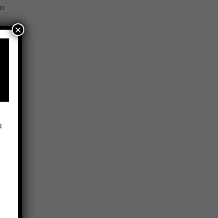
do
×
rir
lam
ía
 y
n
a
g
eos
a a