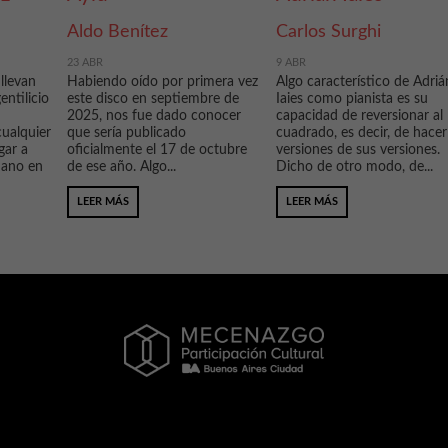
Aldo Benítez
Carlos Surghi
23 ABR
9 ABR
llevan
Habiendo oído por primera vez
Algo característico de Adriá
ntilicio
este disco en septiembre de
Iaies como pianista es su
2025, nos fue dado conocer
capacidad de reversionar al
ualquier
que sería publicado
cuadrado, es decir, de hacer
gar a
oficialmente el 17 de octubre
versiones de sus versiones.
mano en
de ese año. Algo...
Dicho de otro modo, de...
LEER MÁS
LEER MÁS