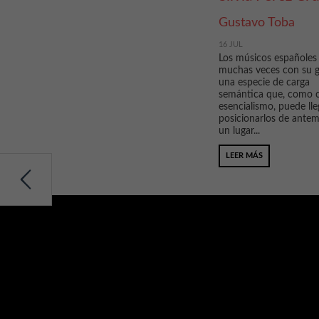
Gustavo Toba
16 JUL
Los músicos españoles 
muchas veces con su ge
una especie de carga
semántica que, como c
esencialismo, puede lle
posicionarlos de ante
un lugar...
LEER MÁS