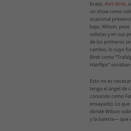
brazo,
Rare Birds
, 
un show como solis
ocasional presenc
bajo, Wilson, pese
solistas y en sus 
de los primeros se
cambio, lo suyo fu
Birds
como “Trafalg
Hairflips” sonaban
Esto no es necesar
tenga el ángel de 
conocido como Fath
ensayado). Lo que
donde Wilson sobre
y la batería— que v