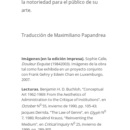
la notoriedad para el público de su
arte.
Traducción de Maximiliano Papandrea
Imágenes [en la edición impresa].
Sophie Calle,
Douleur Exquise
(19842003). Imágenes de la obra
tal como fue exhibida en un proyecto conjunto
con Frank Gehry y Edwin Chan en Luxemburgo,
2007.
Lecturas.
Benjamin H. D. Buchloh, “Conceptual
Art 1962-1969: From the Aesthetics of
Administration to the Critique of Institutions”, en
0
October
N
55, invierno de 1990, pp. 105-43;
0
Jacques Derrida, “The Law of Genre”, en
Glyph
N
7, 1980; Rosalind Krauss, “Reinventing the
0
Medium”, en
Critical Inquiry
N
25, invierno de
1999, pp. 289-305.