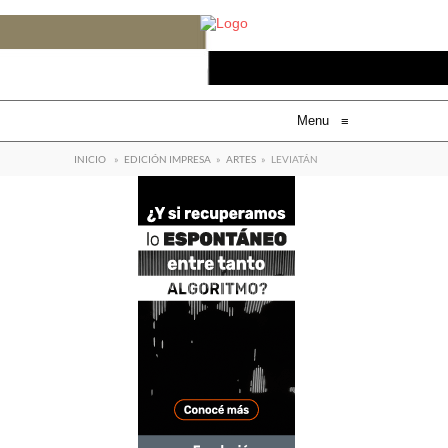
Menu
≡
INICIO
»
EDICIÓN IMPRESA
»
ARTES
»
LEVIATÁN