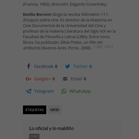
(Francia, 1992), dirección: Edgardo Cozarinsky.
Emilio Bernini
dirige la revista
Kilómetro 111.
Ensayos sobre cine
. Es director de la Maestría en
Cine Documental de la Universidad del Cine y
profesor de la materia Literatura del Siglo XIX en la
Facultad de Filosofía y Letras (UBA). Entre otros
libros, ha publicado
Silvia Prieto, un film sin
1 DIC, 2011
atributos
(Buenos Aires, Picnic, 2008).
Facebook
0
Twitter
0
Google+
0
Email
0
Telegram
WhatsApp
ETIQUETAS
OP25
Lo oficial y lo maldito
CINE