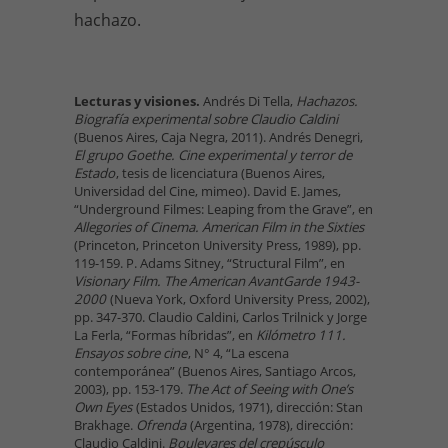
hachazo.
Lecturas y visiones.
Andrés Di Tella,
Hachazos.
Biografía experimental sobre Claudio Caldini
(Buenos Aires, Caja Negra, 2011). Andrés Denegri,
El grupo Goethe. Cine experimental y terror de
Estado
, tesis de licenciatura (Buenos Aires,
Universidad del Cine, mimeo). David E. James,
“Underground Filmes: Leaping from the Grave”, en
Allegories of Cinema. American Film in the Sixties
(Princeton, Princeton University Press, 1989), pp.
119-159. P. Adams Sitney, “Structural Film”, en
Visionary Film. The American AvantGarde 1943-
2000
(Nueva York, Oxford University Press, 2002),
pp. 347-370. Claudio Caldini, Carlos Trilnick y Jorge
La Ferla, “Formas híbridas”, en
Kilómetro 111.
Ensayos sobre cine
, N° 4, “La escena
contemporánea” (Buenos Aires, Santiago Arcos,
2003), pp. 153-179.
The Act of Seeing with One’s
Own Eyes
(Estados Unidos, 1971), dirección: Stan
Brakhage.
Ofrenda
(Argentina, 1978), dirección:
Claudio Caldini.
Boulevares del crepúsculo