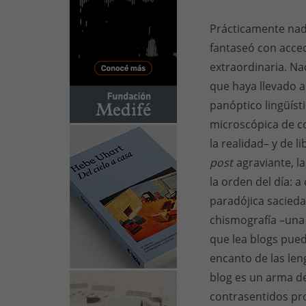
Prácticamente nadi
fantaseó con acced
extraordinaria. Na
que haya llevado 
panóptico lingüíst
microscópica de co
la realidad– y de 
post
agraviante, 
la orden del día: 
paradójica sacieda
chismografía –una 
que lea blogs pued
encanto de las len
blog es un arma d
contrasentidos pro