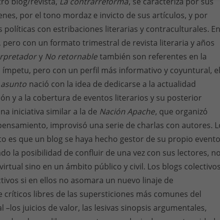
tro blog/revista,
La contrarreforma
, se caracteriza por sus
nes, por el tono mordaz e invicto de sus artículos, y por
 políticas con estribaciones literarias y contraculturales. E
 pero con un formato trimestral de revista literaria y años
erpretador
y
No retornable
también son referentes en la
ímpetu, pero con un perfil más informativo y coyuntural, e
 asunto
nació con la idea de dedicarse a la actualidad
usión y a la cobertura de eventos literarios y su posterior
na iniciativa similar a la de
Nación Apache
, que organizó
pensamiento, improvisó una serie de charlas con autores. L
o es que un blog se haya hecho gestor de su propio evento
 la posibilidad de confluir de una vez con sus lectores, n
rtual sino en un ámbito público y civil. Los blogs colectivo
ctivos si en ellos no asomara un nuevo linaje de
críticos libres de las supersticiones más comunes del
 –los juicios de valor, las lesivas sinopsis argumentales,