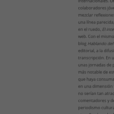
internacionales. O
colaboradores jóve
mezclar reflexiones
una línea parecida,
en el ruedo,
El int
web. Con el mismo 
blog
Hablando del
editorial, a la dif
transcripción. En u
unas jornadas de 
más notable de est
que haya consumado
en una dimensión vi
no serían tan atra
comentadores y de 
periodismo cultural