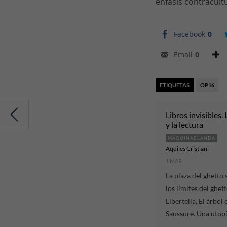
énfasis contracultu
Facebook
0
Email
0
ETIQUETAS
OP16
Libros invisibles. 
y la lectura
MÁQUINABLANDA
Aquiles Cristiani
1 MAR
La plaza del ghetto 
los límites del ghet
Libertella, El árbol 
Saussure. Una utopí