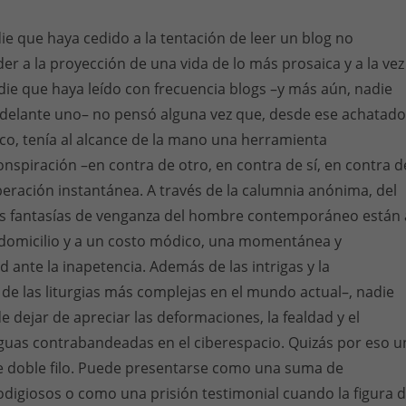
e que haya cedido a la tentación de leer un blog no
er a la proyección de una vida de lo más prosaica y a la vez
die que haya leído con frecuencia blogs –y más aún, nadie
adelante uno– no pensó alguna vez que, desde ese achatado
ico, tenía al alcance de la mano una herramienta
nspiración –en contra de otro, en contra de sí, en contra d
liberación instantánea. A través de la calumnia anónima, del
las fantasías de venganza del hombre contemporáneo están 
a domicilio y a un costo módico, una momentánea y
d ante la inapetencia. Además de las intrigas y la
de las liturgias más complejas en el mundo actual–, nadie
e dejar de apreciar las deformaciones, la fealdad y el
guas contrabandeadas en el ciberespacio. Quizás por eso u
e doble filo. Puede presentarse como una suma de
digiosos o como una prisión testimonial cuando la figura 