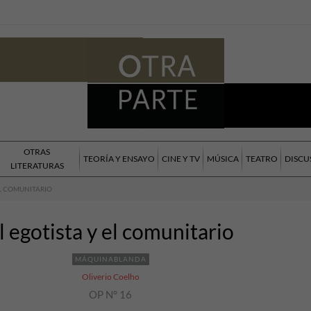
OTRAS
TEORÍA Y ENSAYO
CINE Y TV
MÚSICA
TEATRO
DISCU
LITERATURAS
EL COMUNITARIO
l egotista y el comunitario
MÁQUINABLANDA
Oliverio Coelho
OP N° 16