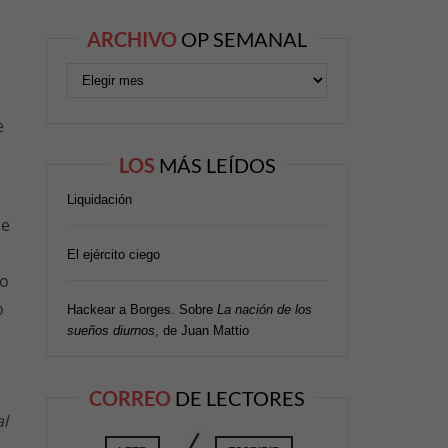
ARCHIVO
OP SEMANAL
e
LOS
MÁS LEÍDOS
Liquidación
de
El ejército ciego
mo
o
Hackear a Borges. Sobre
La nación de los
sueños diurnos
, de Juan Mattio
CORREO
DE LECTORES
al