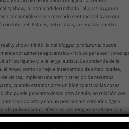
idad y su círculo de influencia imaginario, como si
reality show, la intimidad derrochada –el
post scriptum
n bien consumible en ese mercado sentimental
trash
que
 con Internet. Esta es, entre otras, la señal de nuestra
.
reality show infinito, la del
blogger profesional
puede
rmance vorazmente egocéntrica –incluso para escritores q
r ahí su figura– y, a la larga, autista. La contienda de la
a, el
linkeo
como cortejo e intercambio de amabilidades,
de visitas, implican una administración de recursos
argo, cuando estamos ante un blog colectivo las cosas
 dicho puede pensarse desde otro ángulo: en relación con
potencias abierta y con un posicionamiento ideológico.
ra la pulsión autorreferencial del
blogger profesional
, el
acerca indefinidamente a la curva del presente y produce un
ede ser modulada y apreciada tal como en una revista. En