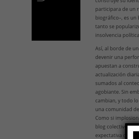
construye su ident
participara de un 
biográfico–, es u
tanto se popularizó
insolvencia política
Así, al borde de un 
devenir una perfo
apuestan a construi
actualización diari
sumados al conteo 
agobiante. Sin emb
cambian, y todo lo
una comunidad de 
Como si implosiona
blog colectivo se 
expectativa que pu