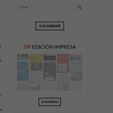
e
OP
EDICIÓN IMPRESA
a
n
30 NÚMEROS
de