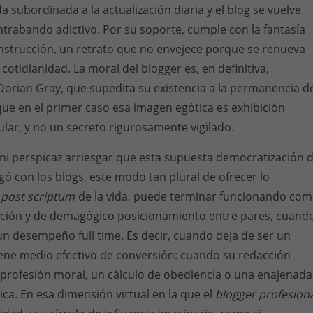
a subordinada a la actualización diaria y el blog se vuelve
ntrabando adictivo. Por su soporte, cumple con la fantasía
nstrucción, un retrato que no envejece porque se renueva
a cotidianidad. La moral del blogger es, en definitiva,
Dorian Gray, que supedita su existencia a la permanencia d
ue en el primer caso esa imagen egótica es exhibición
ular, y no un secreto rigurosamente vigilado.
ni perspicaz arriesgar que esta supuesta democratización 
egó con los blogs, este modo tan plural de ofrecer lo
o
post scriptum
de la vida, puede terminar funcionando co
ación y de demagógico posicionamiento entre pares, cuand
 un desempeño full time. Es decir, cuando deja de ser un
ene medio efectivo de conversión: cuando su redacción
 profesión moral, un cálculo de obediencia o una enajenada
ica. En esa dimensión virtual en la que el
blogger profesion