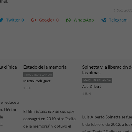
ral.
1 DIC, 200
Twitter
0
Google+
0
WhatsApp
Telegram
La clínica
Estado de la memoria
Spinetta y la liberación d
las almas
MÁQUINABLANDA
Martín Rodríguez
MÁQUINABLANDA
Abel Gilbert
1 SEP
1 JUN
se reduce a
to. Héctor
El film
El secreto de sus ojos
de
Luis Alberto Spinetta se fue
consagró en 2010 otro “éxito
a.
8 de febrero de 2012, a los
de la memoria” y obtuvo el
años. Tenía 23 años cuando