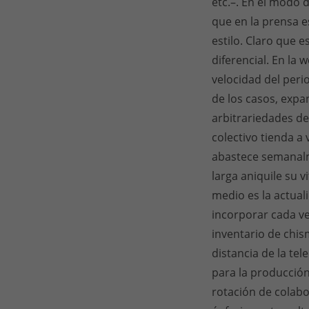
etc.–. En el modo
que en la prensa e
estilo. Claro que 
diferencial. En la 
velocidad del peri
de los casos, expa
arbitrariedades de
colectivo tienda a 
abastece semanalme
larga aniquile su 
medio es la actual
incorporar cada ve
inventario de chis
distancia de la te
para la producción 
rotación de colabor