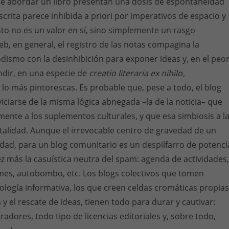
 de abordar un libro presentan una dosis de espontaneidad
scrita parece inhibida a priori por imperativos de espacio y
esto no es un valor en sí, sino simplemente un rasgo
web, en general, el registro de las notas compagina la
odismo con la desinhibición para exponer ideas y, en el peo
ndir, en una especie de
creatio literaria ex nihilo
,
 lo más pintorescas. Es probable que, pese a todo, el blog
viciarse de la misma lógica abnegada –la de la noticia– que
nte a los suplementos culturales, y que esa simbiosis a l
vitalidad. Aunque el irrevocable centro de gravedad de un
idad, para un blog comunitario es un despilfarro de potenci
z más la casuística neutra del spam: agenda de actividades,
mes, autobombo, etc. Los blogs colectivos que tomen
leología informativa, los que creen celdas cromáticas propias
y el rescate de ideas, tienen todo para durar y cautivar:
adores, todo tipo de licencias editoriales y, sobre todo,