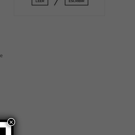
LEER
ESCRIBIR
ue
×
a