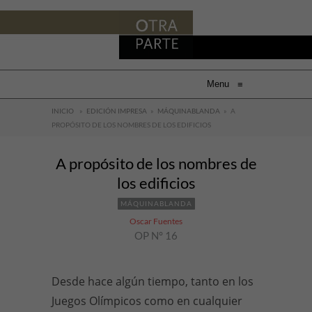
Menu
≡
INICIO
»
EDICIÓN IMPRESA
»
MÁQUINABLANDA
»
A
PROPÓSITO DE LOS NOMBRES DE LOS EDIFICIOS
A propósito de los nombres de
los edificios
MÁQUINABLANDA
Oscar Fuentes
OP N° 16
Desde hace algún tiempo, tanto en los
Juegos Olímpicos como en cualquier