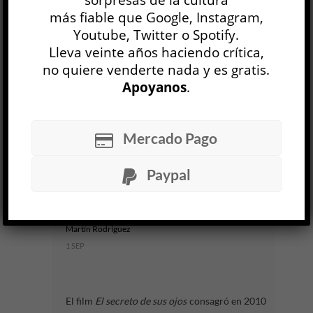
más fiable que Google, Instagram,
Libros invisibles. La clínica y la lectura
Youtube, Twitter o Spotify.
MÁQUINABLANDA
Lleva veinte años haciendo crítica,
Aquiles Cristiani
no quiere venderte nada y es gratis.
1 MAR
Apoyanos
.
La plaza del ghetto se reduce a los límites del
ghetto. Héctor Libertella, El árbol de Saussure.
Una utopía.
Mercado Pago
LEER MÁS
Paypal
Estado de la memoria
MÁQUINABLANDA
Martín Rodríguez
1 SEP
El film
El secreto de sus ojos
consagró en 2010