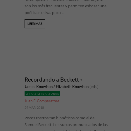
son los más frecuentes y permiten esbozar una
poética elusiva, poco ...
LEER MÁS
Recordando a Beckett »
James Knowlson / Elizabeth Knowlson (eds.)
OTRAS LITERATURAS
Juan F. Comperatore
29 MAR, 2018
Pocos rostros tan hipnóticos como el de
Samuel Beckett. Los surcos pronunciados de las