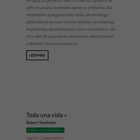
arrugas, el penacho eléctrico de los cabellos, el
ceño fruncido, la mirada severa y cristalina. Ese
semblante apergaminado solía, sin embargo,
distenderse en una sonrisa tímida y su estampa
imponente, desarticularse como un muñeco. De
esto dan fe quienes lo conocieron. Recordando
a Beckett reúne una buena...
LEER MÁS
Toda una vida »
Robert Seethaler
OTRAS LITERATURAS
Juan F. Comperatore