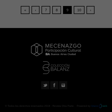
«
‹
7
8
9
10
›
© Todos los derechos reservados 2018 -
Revista Otra Parte
. Powered by
Urano
web