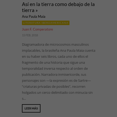
Así en la tierra como debajo de la
tierra »
Ana Paula Maia
LITERATURA IBEROAMERICANA
Juan F. Comperatore
15 FEB, 2018
Diagramadora de microcosmos masculinos
implacables, la brasileña Ana Paula Maia cuenta
en su haber seis libros, cada uno de ellos el
fragmento de una historia que sigue una
temporalidad inversa respecto al orden de
publicación. Narradora inmisericorde, sus
personajes son —la expresión es de Sartre—
“criaturas privadas de posibles”, recorren
holgados un cerco delimitado con minucia sin
s...
LEER MÁS