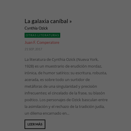
La galaxia caníbal »
Cynthia Ozick
OTRAS LITERATURAS
Juan F. Comperatore
21 SEP, 2017
La literatura de Cynthia Ozick (Nueva York,
1928) es un muestrario de erudición mordaz,
irónica, de humor satírico; su escritura, robusta,
acerada, es sobre todo un surtidor de
metáforas de una singularidad y precisión
infrecuentes; el cincelado de la frase, su blasón
poético. Los personajes de Ozick basculan entre
la asimilación y el rechazo de la tradición judía,
un dilema encarnado en...
LEER MÁS