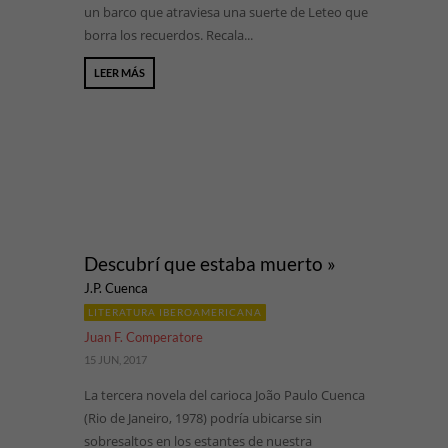
un barco que atraviesa una suerte de Leteo que
borra los recuerdos. Recala...
LEER MÁS
Descubrí que estaba muerto »
J.P. Cuenca
LITERATURA IBEROAMERICANA
Juan F. Comperatore
15 JUN, 2017
La tercera novela del carioca João Paulo Cuenca
(Rio de Janeiro, 1978) podría ubicarse sin
sobresaltos en los estantes de nuestra