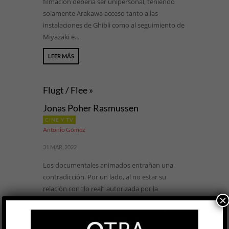
filmación debería ser unipersonal, teniendo
solamente Arakawa acceso tanto a las
instalaciones de Ghibli como al seguimiento de
Miyazaki e...
LEER MÁS
Flugt / Flee »
Jonas Poher Rasmussen
CINE Y TV
Antonio Gómez
31 MAR, 2022
Los documentales animados entrañan una
contradicción. Por un lado, al no estar su
relación con “lo real” autorizada por la
×
indicialidad fotográfica, tienen que construir su
credibilidad de un modo programático. Por
otro, nunca nadie dijo que los dibujos animados