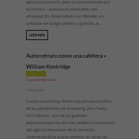
apunta al porvenir, pero no precisamente por
su técnica —aunque su impecable, casi
artesanal 3D, desarrollado con Blender, un
software de código abierto y gratuito, e...
LEER MÁS
Autorretrato como una cafetera »
William Kentridge
CINE Y TV
Graciela Speranza
7 NOV, 2024
Cuesta creerlo hoy frente a la penosa cartelera
de las plataformas de streaming, pero hasta
Chris Marker, uno de los grandes
experimentadores del cine, celebró a comienzos
del siglo la renovación de la narración
cinematográfica que prometían las series de