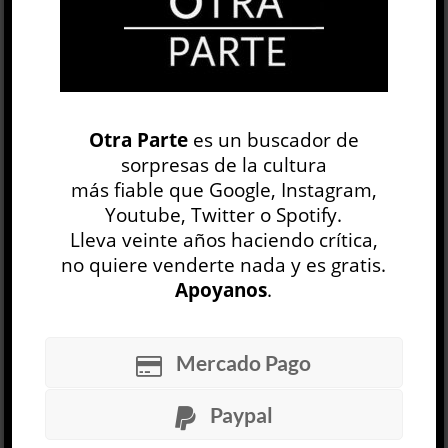
tuvieran una relación ontológica con la verdad,
como sí se dijo de la fotografía, así que cuando
son eficientes, su credibi...
LEER MÁS
Otra Parte
es un buscador de
BoJack Horseman »
sorpresas de la cultura
más fiable que Google, Instagram,
Raphael Bob-Waksberg
Youtube, Twitter o Spotify.
CINE Y TV
Lleva veinte años haciendo crítica,
Juan Rapacioli
no quiere venderte nada y es gratis.
23 ENE, 2020
Apoyanos
.
¿En qué momento se arruinaron las cosas? Esa
pregunta atraviesa la temporada final de BoJack
Horseman, la serie de animación “para adultos”
Mercado Pago
creada en 2014 por Raphael Bob-Waksberg. La
sexta temporada llega con un peso dramático
Paypal
pocas veces explorado en un formato animado.