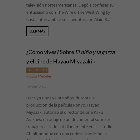
televisión norteamericanas. Llegó a confesar su
entusiasmo con The Wire o The West Wing (¡y
hasta intercambiar sus favoritas con Alain R...
LEER MÁS
¿Cómo vives? Sobre
El niño y la garza
y el cine de Hayao Miyazaki »
DISCUSIÓN
Matías Médeler
23 MAY, 2024
Hace ya unos veinte años, durante la
producción de la película Ponyo, Hayao
Miyazaki autorizó al director de cine Kaku
Arakawa el rodaje de un documental sobre el
trabajo realizado cotidianamente en el estudio
Ghibli, aunque con una curiosa condición: la