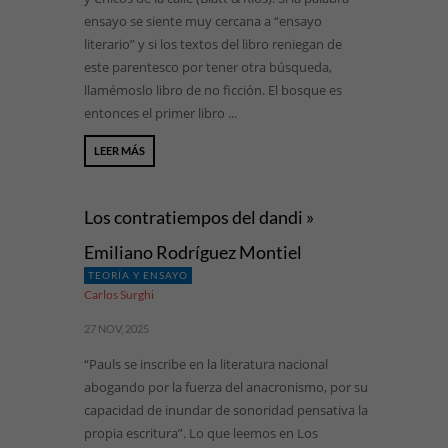
ensayo se siente muy cercana a “ensayo
literario” y si los textos del libro reniegan de
este parentesco por tener otra búsqueda,
llamémoslo libro de no ficción. El bosque es
entonces el primer libro ...
LEER MÁS
Los contratiempos del dandi »
Emiliano Rodríguez Montiel
TEORÍA Y ENSAYO
Carlos Surghi
27 NOV, 2025
“Pauls se inscribe en la literatura nacional
abogando por la fuerza del anacronismo, por su
capacidad de inundar de sonoridad pensativa la
propia escritura”. Lo que leemos en Los