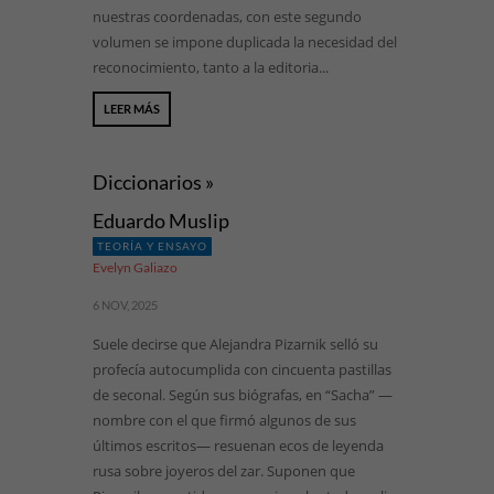
nuestras coordenadas, con este segundo
volumen se impone duplicada la necesidad del
reconocimiento, tanto a la editoria...
LEER MÁS
Diccionarios »
Eduardo Muslip
TEORÍA Y ENSAYO
Evelyn Galiazo
6 NOV, 2025
Suele decirse que Alejandra Pizarnik selló su
profecía autocumplida con cincuenta pastillas
de seconal. Según sus biógrafas, en “Sacha” —
nombre con el que firmó algunos de sus
últimos escritos— resuenan ecos de leyenda
rusa sobre joyeros del zar. Suponen que