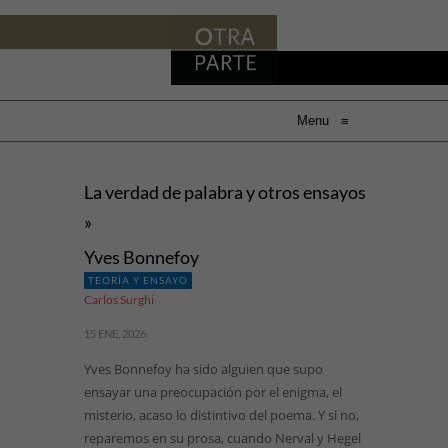
Menu
≡
La verdad de palabra y otros ensayos
»
Yves Bonnefoy
TEORÍA Y ENSAYO
Carlos Surghi
15 ENE, 2026
Yves Bonnefoy ha sido alguien que supo
ensayar una preocupación por el enigma, el
misterio, acaso lo distintivo del poema. Y si no,
reparemos en su prosa, cuando Nerval y Hegel