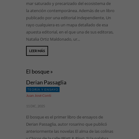
mar saturado y precarizado del ecosistema de
la atención contemporánea. Además de un libro
publicado por una editorial independiente, Un
rayo cualquiera es un mapa detallado de esa
apuesta editorial, en el que una de sus editoras,
Natalia Ortiz Maldonado, ur...
LEER MÁS
El bosque »
Derian Passaglia
TEORÍA Y ENSAYO
Juan José Conti
11 DIC, 2025
El bosque es el primer libro de ensayos de
Derian Passaglia, autor rosarino que publicó
anteriormente las novelas El alma de las colinas
y Chicos de la calle (Blatt & Ríos). Si la palabra