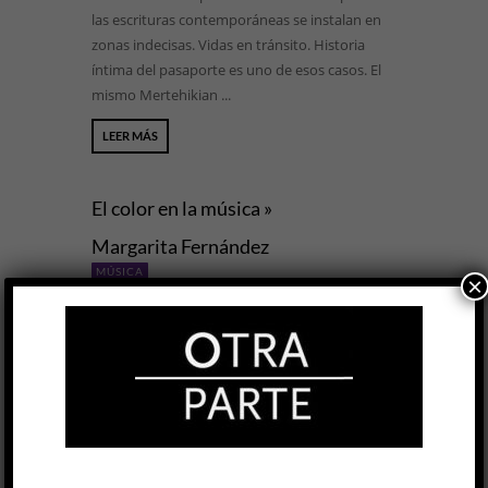
las escrituras contemporáneas se instalan en
zonas indecisas. Vidas en tránsito. Historia
íntima del pasaporte es uno de esos casos. El
mismo Mertehikian ...
LEER MÁS
El color en la música »
Margarita Fernández
MÚSICA
×
Gustavo Toba
20 NOV, 2025
La pianista y performer Margarita Fernández
cumplió, en julio pasado, noventa y nueve años.
Actualmente se encuentra trabajando en su
primera película como realizadora (otra de sus
pasiones): un ensayo a través de la imagen cuya