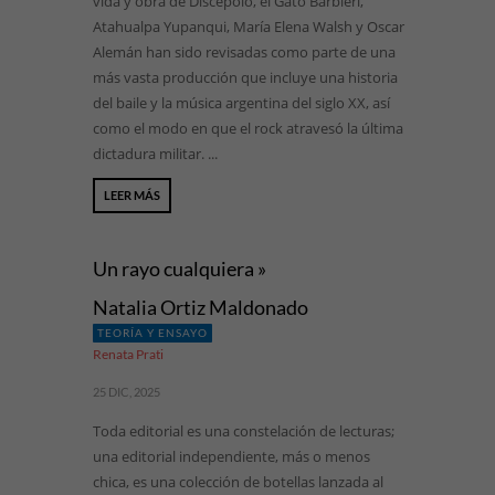
vida y obra de Discépolo, el Gato Barbieri,
Atahualpa Yupanqui, María Elena Walsh y Oscar
Alemán han sido revisadas como parte de una
más vasta producción que incluye una historia
del baile y la música argentina del siglo XX, así
como el modo en que el rock atravesó la última
dictadura militar. ...
LEER MÁS
Un rayo cualquiera »
Natalia Ortiz Maldonado
TEORÍA Y ENSAYO
Renata Prati
25 DIC, 2025
Toda editorial es una constelación de lecturas;
una editorial independiente, más o menos
chica, es una colección de botellas lanzada al