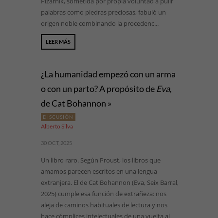
Pizarnik, sometida por propia voluntad a pulir
palabras como piedras preciosas, fabuló un
origen noble combinando la procedenc...
LEER MÁS
¿La humanidad empezó con un arma
o con un parto? A propósito de
Eva
,
de Cat Bohannon »
DISCUSIÓN
Alberto Silva
30 OCT, 2025
Un libro raro. Según Proust, los libros que
amamos parecen escritos en una lengua
extranjera. El de Cat Bohannon (Eva, Seix Barral,
2025) cumple esa función de extrañeza: nos
aleja de caminos habituales de lectura y nos
hace cómplices intelectuales de una vuelta al