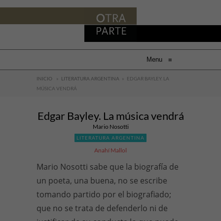
Menu
≡
INICIO
»
LITERATURA ARGENTINA
»
EDGAR BAYLEY. LA
MÚSICA VENDRÁ
Edgar Bayley. La música vendrá
Mario Nosotti
LITERATURA ARGENTINA
Anahí Mallol
Mario Nosotti sabe que la biografía de
un poeta, una buena, no se escribe
tomando partido por el biografiado;
que no se trata de defenderlo ni de