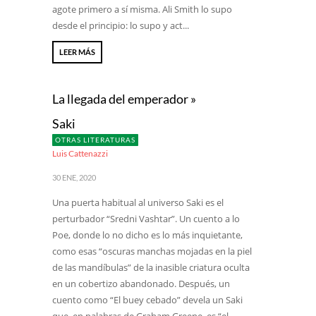
agote primero a sí misma. Ali Smith lo supo
desde el principio: lo supo y act...
LEER MÁS
La llegada del emperador »
Saki
OTRAS LITERATURAS
Luis Cattenazzi
30 ENE, 2020
Una puerta habitual al universo Saki es el
perturbador “Sredni Vashtar”. Un cuento a lo
Poe, donde lo no dicho es lo más inquietante,
como esas “oscuras manchas mojadas en la piel
de las mandíbulas” de la inasible criatura oculta
en un cobertizo abandonado. Después, un
cuento como “El buey cebado” devela un Saki