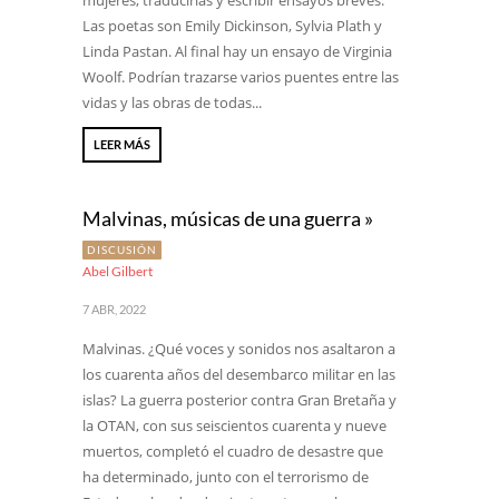
mujeres, traducirlas y escribir ensayos breves.
Las poetas son Emily Dickinson, Sylvia Plath y
Linda Pastan. Al final hay un ensayo de Virginia
Woolf. Podrían trazarse varios puentes entre las
vidas y las obras de todas...
LEER MÁS
Malvinas, músicas de una guerra »
DISCUSIÓN
Abel Gilbert
7 ABR, 2022
Malvinas. ¿Qué voces y sonidos nos asaltaron a
los cuarenta años del desembarco militar en las
islas? La guerra posterior contra Gran Bretaña y
la OTAN, con sus seiscientos cuarenta y nueve
muertos, completó el cuadro de desastre que
ha determinado, junto con el terrorismo de