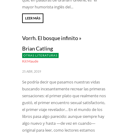
que, en palabras de Graham Greene, es “el
mayor humorista inglés del...
LEER MÁS
Vorrh. El bosque infinito »
Brian Catling
OTRAS LITERATURAS
Kit Maude
25 ABR, 2019
Se podría decir que pasamos nuestras vidas
buscando incesantemente recrear las primeras
sensaciones: el primer plato que realmente nos
gustó, el primer encuentro sexual satisfactorio,
el primer viaje revelador... En el mundo de los
libros pasa algo parecido: aunque siempre hay
algo nuevo y hasta —de vez en cuando—
original para leer, como lectores estamos