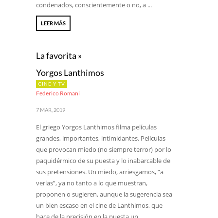
condenados, conscientemente o no, a ...
LEER MÁS
La favorita »
Yorgos Lanthimos
CINE Y TV
Federico Romani
7 MAR, 2019
El griego Yorgos Lanthimos filma películas
grandes, importantes, intimidantes. Películas
que provocan miedo (no siempre terror) por lo
paquidérmico de su puesta y lo inabarcable de
sus pretensiones. Un miedo, arriesgamos, “a
verlas”, ya no tanto a lo que muestran,
proponen o sugieren, aunque la sugerencia sea
un bien escaso en el cine de Lanthimos, que
hace de la precisión en la puesta un ...