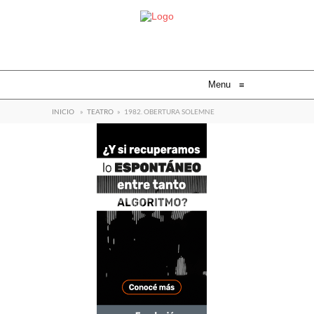
Menu
≡
INICIO
»
TEATRO
»
1982. OBERTURA SOLEMNE