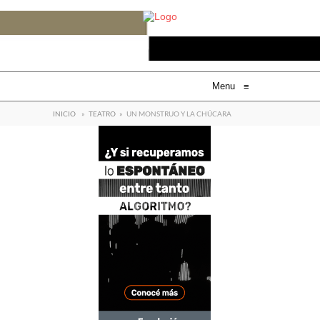
Menu
≡
INICIO
»
TEATRO
»
UN MONSTRUO Y LA CHÚCARA