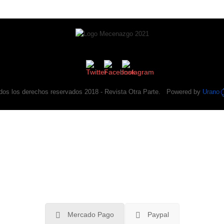
dos los derechos reservados 2018 -
Revista Otra Parte
. Powered by
Urano
tra Parte
es un buscador de sorpresas de la cultu
iable que Google, Instagram, Youtube, Twitter o Sp
te años haciendo crítica, no quiere venderte nada y
Apoyanos
.
Mercado Pago
Paypal