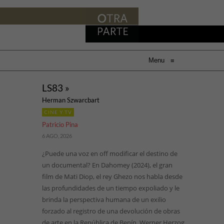
Menu
≡
LS83 »
Herman Szwarcbart
CINE Y TV
Patricio Pina
6 AGO, 2026
¿Puede una voz en off modificar el destino de
un documental? En Dahomey (2024), el gran
film de Mati Diop, el rey Ghezo nos habla desde
las profundidades de un tiempo expoliado y le
brinda la perspectiva humana de un exilio
forzado al registro de una devolución de obras
de arte en la República de Benín. Werner Herzog