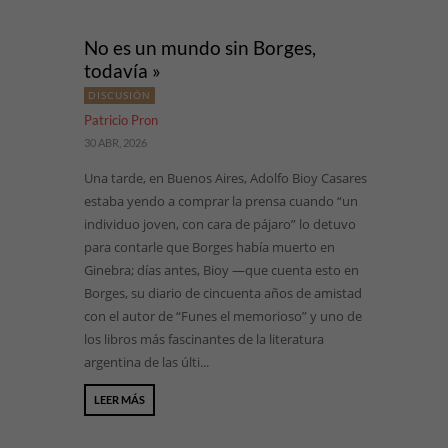
No es un mundo sin Borges,
todavía »
DISCUSIÓN
Patricio Pron
30 ABR, 2026
Una tarde, en Buenos Aires, Adolfo Bioy Casares
estaba yendo a comprar la prensa cuando “un
individuo joven, con cara de pájaro” lo detuvo
para contarle que Borges había muerto en
Ginebra; días antes, Bioy —que cuenta esto en
Borges, su diario de cincuenta años de amistad
con el autor de “Funes el memorioso” y uno de
los libros más fascinantes de la literatura
argentina de las últi...
LEER MÁS