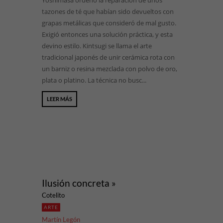
Yoshimasa ordenó la reparación de unos
tazones de té que habían sido devueltos con
grapas metálicas que consideró de mal gusto.
Exigió entonces una solución práctica, y esta
devino estilo. Kintsugi se llama el arte
tradicional japonés de unir cerámica rota con
un barniz o resina mezclada con polvo de oro,
plata o platino. La técnica no busc...
LEER MÁS
Ilusión concreta »
Cotelito
ARTE
Martín Legón