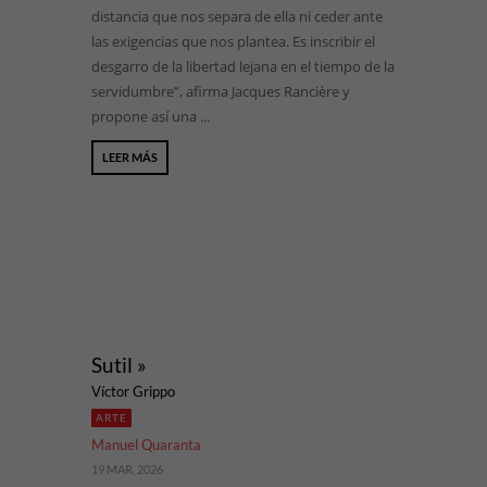
distancia que nos separa de ella ni ceder ante
las exigencias que nos plantea. Es inscribir el
desgarro de la libertad lejana en el tiempo de la
servidumbre”, afirma Jacques Rancière y
propone así una ...
LEER MÁS
Sutil »
Víctor Grippo
ARTE
Manuel Quaranta
19 MAR, 2026