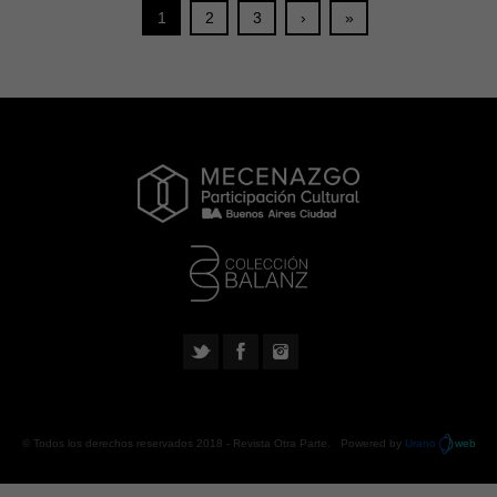
1
2
3
›
»
© Todos los derechos reservados 2018 -
Revista Otra Parte
. Powered by
Urano
web