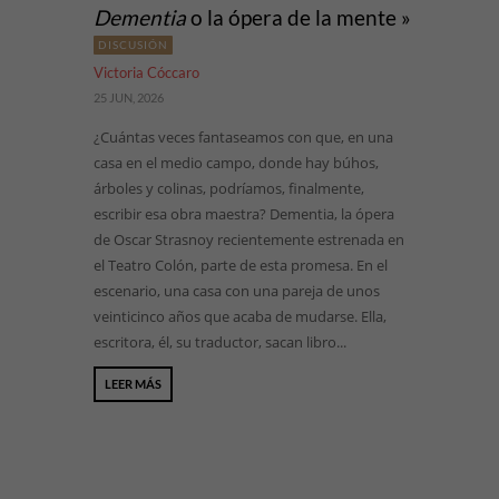
Dementia
o la ópera de la mente »
DISCUSIÓN
Victoria Cóccaro
25 JUN, 2026
¿Cuántas veces fantaseamos con que, en una
casa en el medio campo, donde hay búhos,
árboles y colinas, podríamos, finalmente,
escribir esa obra maestra? Dementia, la ópera
de Oscar Strasnoy recientemente estrenada en
el Teatro Colón, parte de esta promesa. En el
escenario, una casa con una pareja de unos
veinticinco años que acaba de mudarse. Ella,
escritora, él, su traductor, sacan libro...
LEER MÁS