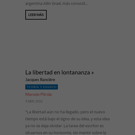
argentina Ailin Grad, más conocid...
LEER MÁS
La libertad en lontananza »
Jacques Rancière
TEORÍA Y ENSAYO
Marcelo Pitrola
9 ABR, 2026
“La libertad aún no ha llegado, pero el nuevo
tiempo está bajo el signo de su idea, y esta idea
ya no se deja olvidar. La tarea del escritor es
situarnos en su horizonte, sin mentir sobre la