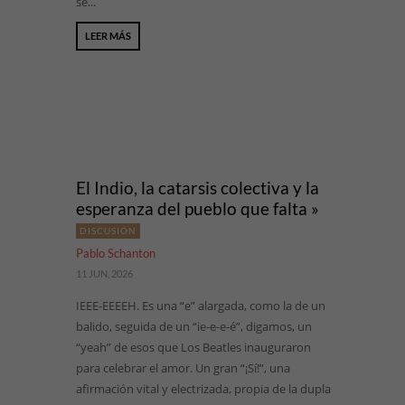
se...
LEER MÁS
El Indio, la catarsis colectiva y la
esperanza del pueblo que falta »
DISCUSIÓN
Pablo Schanton
11 JUN, 2026
IEEE-EEEEH. Es una “e” alargada, como la de un
balido, seguida de un “ie-e-e-é”, digamos, un
“yeah” de esos que Los Beatles inauguraron
para celebrar el amor. Un gran “¡Sí!”, una
afirmación vital y electrizada, propia de la dupla