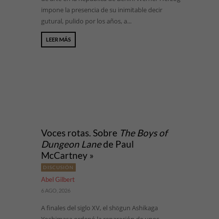
impone la presencia de su inimitable decir
gutural, pulido por los años, a...
LEER MÁS
Voces rotas. Sobre
The Boys of
Dungeon Lane
de Paul
McCartney »
DISCUSIÓN
Abel Gilbert
6 AGO, 2026
A finales del siglo XV, el shōgun Ashikaga