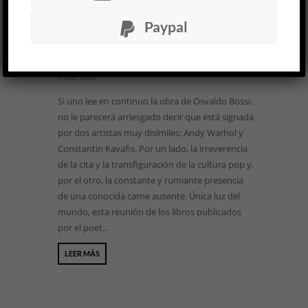
Única luz del mundo »
Paypal
Osvaldo Bossi
LITERATURA ARGENTINA
Leandro Llul
9 ENE, 2020
Si uno lee en continuo la obra de Osvaldo Bossi,
no le parecerá arriesgado decir que está signada
por dos artistas muy disímiles: Andy Warhol y
Constantin Kavafis. Por un lado, la irreverencia
de la cita y la transfiguración de la cultura pop y,
por el otro, la constante y rumiante presencia
de una conocida carne ausente. Única luz del
mundo, esta reunión de los libros publicados
por el poet...
LEER MÁS