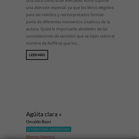
una obra como la de Mercedes Roffé supone
una atención especial, ya que los libros elegidos
para ser releídos y reinterpretados forman
parte de diferentes momentos creativos de la
autora. Quizá lo importante alrededor de las
constelaciones de sentidos que se tejen sobre el
nombre de Roffé es que los...
LEER MÁS
Agüita clara »
Osvaldo Bossi
LITERATURA ARGENTINA
Marcos Herrera