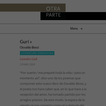
Menu
≡
Gurí »
Osvaldo Bossi
LITERATURA ARGENTINA
Leandro Llull
23 MAY, 2024
“Por suerte / me preparé toda la vida / para un
momento así”, dice uno de los poemas que
componen este nuevo libro de Osvaldo Bossi, y
el poeta nos hace saber que, en lo que hace a la
recepción del amor, ha tomado partido por los
arreglos previos. De este modo, la espera de lo
amado se nos presenta como el summum del