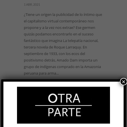
1 ABR, 2021
¿Tiene un origen la publicidad de lo íntimo que
el capitalismo virtual contemporáneo nos
propone y a la vez nos extrae? Ese germen
quizás podamos encontrarlo en el suceso
fantástico que imagina La telepatía nacional,
tercera novela de Roque Larraquy. En
septiembre de 1933, con los ecos del
positivismo detrás, Amado Dam importa un
grupo de indígenas comprado en la Amazonia
peruana para arma...
×
LEER MÁS