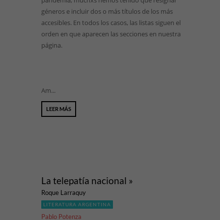
pandemia, muchxs hemos tenido que resignar
géneros e incluir dos o más títulos de los más
accesibles. En todos los casos, las listas siguen el
orden en que aparecen las secciones en nuestra
página.
Am...
LEER MÁS
La telepatía nacional »
Roque Larraquy
LITERATURA ARGENTINA
Pablo Potenza