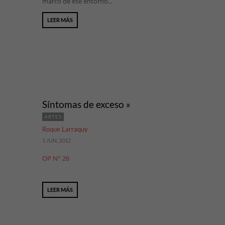
marco de ese entorno...
LEER MÁS
Síntomas de exceso »
ARTES
Roque Larraquy
1 JUN, 2012
OP N° 26
LEER MÁS