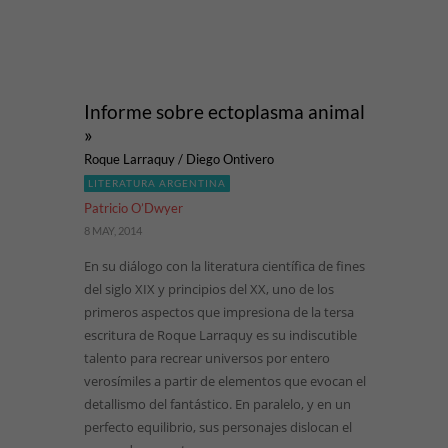
Informe sobre ectoplasma animal
»
Roque Larraquy / Diego Ontivero
LITERATURA ARGENTINA
Patricio O’Dwyer
8 MAY, 2014
En su diálogo con la literatura científica de fines
del siglo XIX y principios del XX, uno de los
primeros aspectos que impresiona de la tersa
escritura de Roque Larraquy es su indiscutible
talento para recrear universos por entero
verosímiles a partir de elementos que evocan el
detallismo del fantástico. En paralelo, y en un
perfecto equilibrio, sus personajes dislocan el