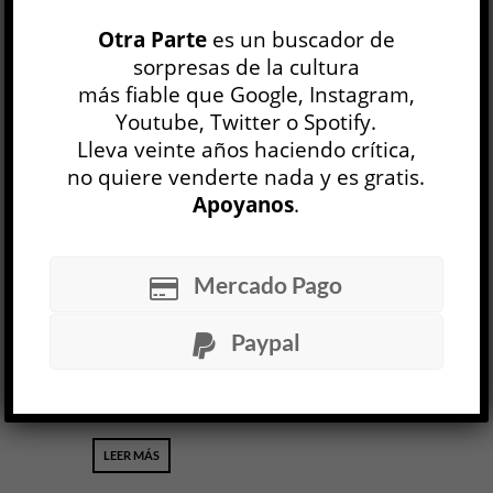
Notas sobre el “affaire PDF”
Otra Parte
es un buscador de
seguidas de una modesta
sorpresas de la cultura
proposición »
más fiable que Google, Instagram,
DISCUSIÓN
Youtube, Twitter o Spotify.
Diego Peller
Lleva veinte años haciendo crítica,
21 MAY, 2020
no quiere venderte nada y es gratis.
1. Quiero lanzar una modesta proposición a la
Apoyanos
.
comunidad de apasionadxs por la literatura, en
el contexto de la actual cuarentena y del
intercambio que se generó durante las últimas
Mercado Pago
semanas respecto de los derechos de lxs
lectorxs y escritorxs, el carácter justo o injusto
del copyright, etcétera. Antes de formularla,
Paypal
reseño brevemente las circunstancias.
A principios de abril surgió en Fa...
LEER MÁS