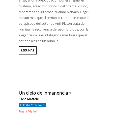
ensayar una preocupación por el enigma, el
misterio, acaso lo distintivo del poema. Y si no,
reparemos en su prosa, cuando Nerval y Hegel
no son más que el territorio común en el que la
perspicacia del autor de Anti-Platón trata de
iluminar la recurrencia del asombro que, con la
elegancia de una inteligencia más ligera que el
batir de alas de un búho, h...
LEER MÁS
Un cielo de inmanencia »
Silvio Mattoni
TEORÍA Y ENSAYO
Anahí Mallol