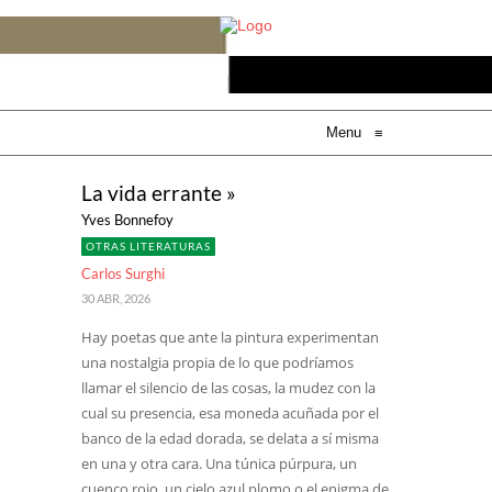
Menu
≡
La vida errante »
Yves Bonnefoy
OTRAS LITERATURAS
Carlos Surghi
30 ABR, 2026
Hay poetas que ante la pintura experimentan
una nostalgia propia de lo que podríamos
llamar el silencio de las cosas, la mudez con la
cual su presencia, esa moneda acuñada por el
banco de la edad dorada, se delata a sí misma
en una y otra cara. Una túnica púrpura, un
cuenco rojo, un cielo azul plomo o el enigma de