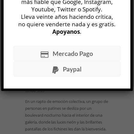
más fiable que Google, Instagram,
LEER MÁS
Youtube, Twitter o Spotify.
Lleva veinte años haciendo crítica,
no quiere venderte nada y es gratis.
Apoyanos
.
Mercado Pago
Technotronic »
Paypal
Varios artistas
ARTE
Tania Puente
11 MAY, 2023
En un rapto de emoción colectiva, un grupo de
personas en patines se desliza por un
boulevard nocturno hacia el interior de una
galería, donde las luces neón y las brillantes
pantallas de los fichines les dan la bienvenida.