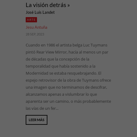
La visión detrás »
José Luis Landet
ARTE
Jesu Antuña
28 SEP, 2023
Cuando en 1986 el artista belga Luc Tuymans
pintó Rear View Mirror, hacía al menos un par
de décadas que la concepción de la
temporalidad que había sostenido a la
Modernidad se estaba resquebrajando. El
espejo retrovisor de la obra de Tuymans ofrece
una imagen que no terminamos de descifrar,
alcanzamos apenas a vislumbrar lo que
aparenta ser un camino, o más probablemente
las vías de un fer...
LEER MÁS