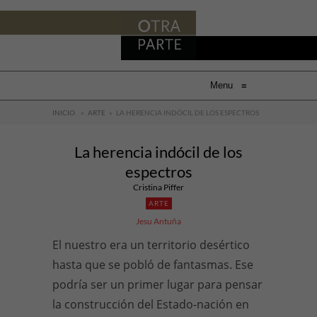
Menu
≡
INICIO
»
ARTE
»
LA HERENCIA INDÓCIL DE LOS ESPECTROS
La herencia indócil de los
espectros
Cristina Piffer
ARTE
Jesu Antuña
El nuestro era un territorio desértico
hasta que se pobló de fantasmas. Ese
podría ser un primer lugar para pensar
la construcción del Estado-nación en