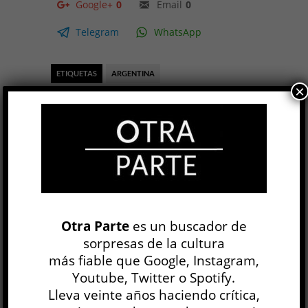
Google+
0
Email
0
Telegram
WhatsApp
ETIQUETAS
ARGENTINA
×
CONQUISTA DEL DESIERTO
FANTASMAS
GENOCIDIO
HISTORIA
MEMORIA
Hipnagogia
Florencia Caiazza
ARTE
Mami Goda
6 AGO
Otra Parte
es un buscador de
sorpresas de la cultura
Las paredes de la galería conservan huellas
más fiable que Google, Instagram,
materiales de su pasado. Como si se tratara de
Youtube, Twitter o Spotify.
un estrato geológico,...
Lleva veinte años haciendo crítica,