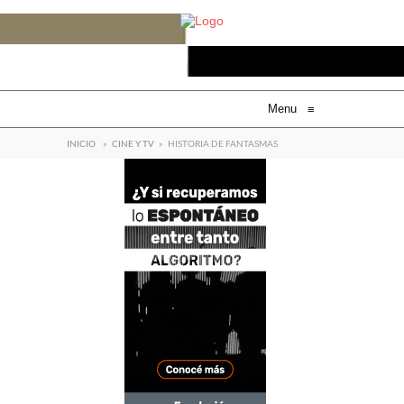
Menu
≡
INICIO
»
CINE Y TV
»
HISTORIA DE FANTASMAS