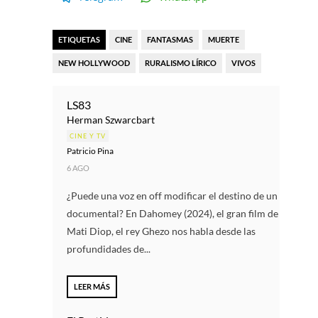
ETIQUETAS
CINE
FANTASMAS
MUERTE
NEW HOLLYWOOD
RURALISMO LÍRICO
VIVOS
LS83
Herman Szwarcbart
CINE Y TV
Patricio Pina
6 AGO
¿Puede una voz en off modificar el destino de un
documental? En Dahomey (2024), el gran film de
Mati Diop, el rey Ghezo nos habla desde las
profundidades de...
LEER MÁS