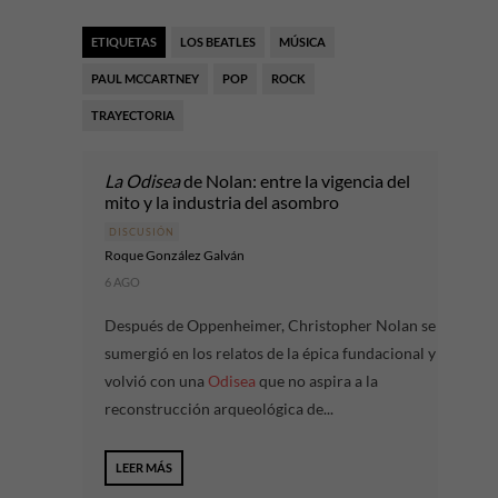
ETIQUETAS
LOS BEATLES
MÚSICA
PAUL MCCARTNEY
POP
ROCK
TRAYECTORIA
La Odisea
de Nolan: entre la vigencia del
mito y la industria del asombro
DISCUSIÓN
Roque González Galván
6 AGO
Después de Oppenheimer, Christopher Nolan se
sumergió en los relatos de la épica fundacional y
volvió con una
Odisea
que no aspira a la
reconstrucción arqueológica de...
LEER MÁS