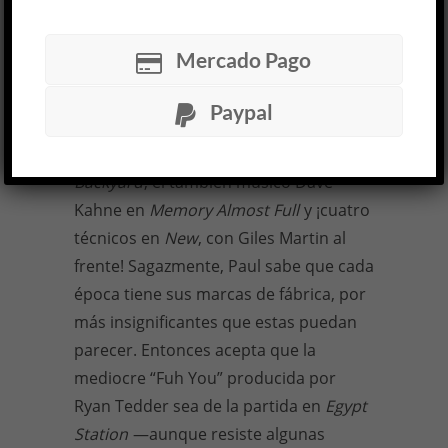
entrega gozosamente— reproducirá la
forma abierta de la grabación de los
Mercado Pago
Beatles. En estudio, allí donde nacerán
los
originales
del mañana, Paul acude a
Paypal
productores jóvenes: el magnífico Nigel
Godrich en
Chaos and Creation in the
Backyard
, el también músico Dave
Kahne en
Memory Almost Full
y ¡cuatro
técnicos en
New
, con Giles Martin al
frente! Sagazmente, Paul sabe que cada
época tiene sus marcas de fábrica, por
más insignificantes que estas puedan
parecer. Entonces acepta que la
mediocre “Fuh You” producida por
Ryan Tedder sea de la partida en
Egypt
Station
—aunque resiste algunas