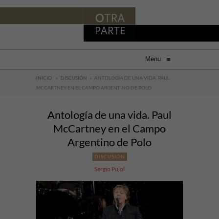
Menu
≡
INICIO
»
DISCUSIÓN
»
ANTOLOGÍA DE UNA VIDA. PAUL
MCCARTNEY EN EL CAMPO ARGENTINO DE POLO
Antología de una vida. Paul
McCartney en el Campo
Argentino de Polo
DISCUSIÓN
Sergio Pujol