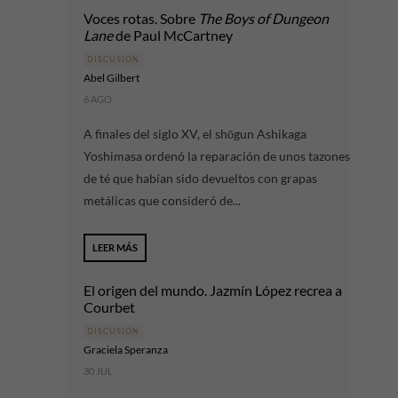
Voces rotas. Sobre
The Boys of Dungeon
Lane
de Paul McCartney
DISCUSIÓN
Abel Gilbert
6 AGO
A finales del siglo XV, el shōgun Ashikaga
Yoshimasa ordenó la reparación de unos tazones
de té que habían sido devueltos con grapas
metálicas que consideró de...
LEER MÁS
El origen del mundo. Jazmín López recrea a
Courbet
DISCUSIÓN
Graciela Speranza
30 JUL