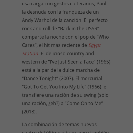
esa carga con gestos culteranos, Paul
la desnuda con la franqueza de un
Andy Warhol de la canción. El perfecto
rock and roll de “Back in the USSR”
comparte la noche con el pop de “Who
Cares”, el hit más reciente de
Egypt
Station
. El delicioso country and
western de “I’ve Just Seen a Face” (1965)
está a la par de la dulce marcha de
“Dance Tonight” (2007). El mercurial
“Got To Get You Into My Life” (1966) le
transfiere una ración de su swing (sólo
una ración, ¿eh?) a “Come On to Me”
(2018).
La combinación de temas nuevos —
cuatro del último álbum, pero también