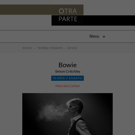
Menu
≡
INICIO
»
TEORÍA Y ENSAYO
»
BOWIE
Bowie
Simon Critchley
TEORÍA Y ENSAYO
Marcelo Cohen