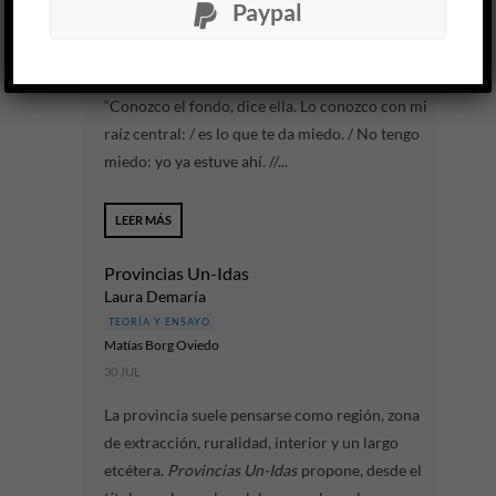
Paypal
TEORÍA Y ENSAYO
Paula Gal​i​ndez
6 AGO
“Conozco el fondo, dice ella. Lo conozco con mi
raíz central: / es lo que te da miedo. / No tengo
miedo: yo ya estuve ahí. //...
LEER MÁS
Provincias Un-Idas
Laura Demaría
TEORÍA Y ENSAYO
Matías Borg Oviedo
30 JUL
La provincia suele pensarse como región, zona
de extracción, ruralidad, interior y un largo
etcétera.
Provincias Un-Idas
propone, desde el