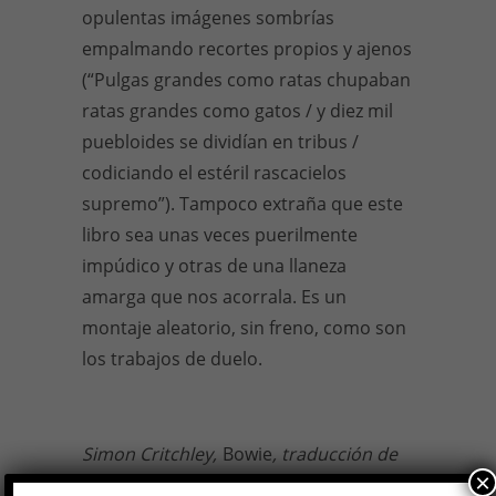
opulentas imágenes sombrías
empalmando recortes propios y ajenos
(“Pulgas grandes como ratas chupaban
ratas grandes como gatos / y diez mil
puebloides se dividían en tribus /
codiciando el estéril rascacielos
supremo”). Tampoco extraña que este
libro sea unas veces puerilmente
impúdico y otras de una llaneza
amarga que nos acorrala. Es un
montaje aleatorio, sin freno, como son
los trabajos de duelo.
Simon Critchley,
Bowie
, traducción de
×
Inga Pellisa, Sexto Piso, 2016, 115 págs.