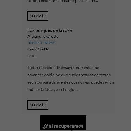
título, reclamar la palabra para leer el...
LEER MÁS
Los porqués de la rosa
Alejandro Crotto
TEORÍA Y ENSAYO
Guido Gentile
30 JUL
Toda colección de ensayos enfrenta una
amenaza doble, ya que suele tratarse de textos
escritos para diferentes ocasiones: puede ser un
índice de ideas, en el mejor...
LEER MÁS