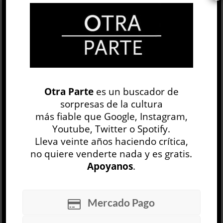
Ver nota relacionada (1).
Ver nota relacionada (2).
29 NOV, 2018
Otra Parte
es un buscador de
Facebook
11
Twitter
2
sorpresas de la cultura
Google+
0
Email
0
más fiable que Google, Instagram,
Youtube, Twitter o Spotify.
Telegram
WhatsApp
Lleva veinte años haciendo crítica,
no quiere venderte nada y es gratis.
ETIQUETAS
BIOGRAFÍA
DAVID BOWIE
Apoyanos
.
DUELO
MÚSICA
POP
Mercado Pago
Esta es tu pena
Renata Prati