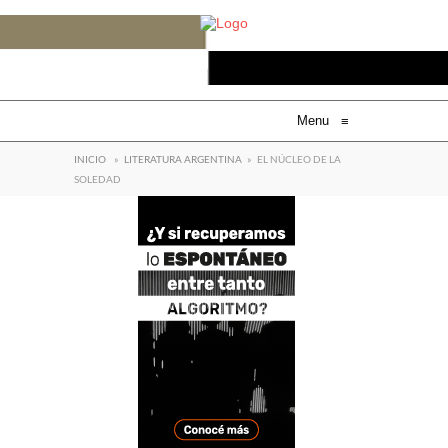
Menu
≡
INICIO
»
LITERATURA ARGENTINA
»
EL NÚCLEO DE LA
SOLEDAD