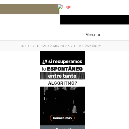
Menu
≡
INICIO
»
LITERATURA ARGENTINA
»
ESTRELLAS Y TROTYL